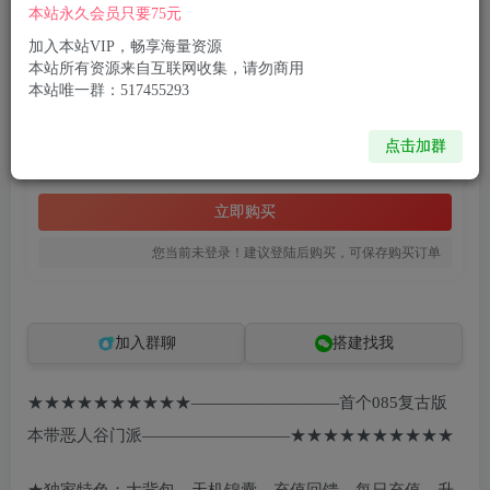
付费资源
本站永久会员只要75元
经典武侠端游【天龙八部之085复古恶人谷偷师版】最新整理单机一键即玩镜像端+Linux手工服务端+PC客户端+GM工具+详细搭建教程
加入本站VIP，畅享海量资源
此内容为付费资源，请付费后查看
本站所有资源来自互联网收集，请勿商用
本站唯一群：517455293
8
限时特惠
99
R币
R币
点击加群
免费
免费
黄金会员
钻石会员
立即购买
您当前未登录！建议登陆后购买，可保存购买订单
加入群聊
搭建找我
★★★★★★★★★★—————————首个085复古版
本带恶人谷门派—————————★★★★★★★★★★