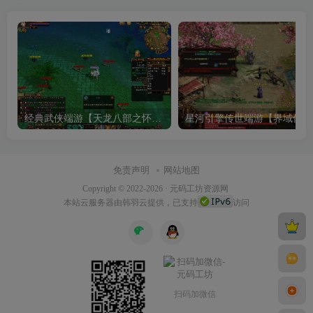
经典武侠端游【天龙八部之怀旧武道二兽魂版】最新整理Linux手工服务端+PC客户端+GM工具+详细搭建教程
星河引
免责声明
网站地图
Copyright © 2022-2026 ·
元码工坊资源网
本站
云服务器
由韩羽云提供，已支持
访问
扫码加微信