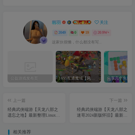
韩羽
关注
2049
0
19
20.9W+
这家伙很懒，什么都没有写...
公益游戏发布页
1655互通魔域【风雪天下第二季】最新整理Win系半手工服务端+本地验证+本地注册+全套工具+详细搭建教程
上一篇
下一篇
经典武侠端游【天龙八部之
经典武侠端游【天龙八部之
遗忘之地】最新整理Linux手
迷哥2024新版怀旧】最新整
工服务端+PC客户端+GM工
理单机一键即玩镜像端
具+详细搭建教程
+Linux手工服务端+PC客户
相关推荐
端+GM工具+详细搭建教程