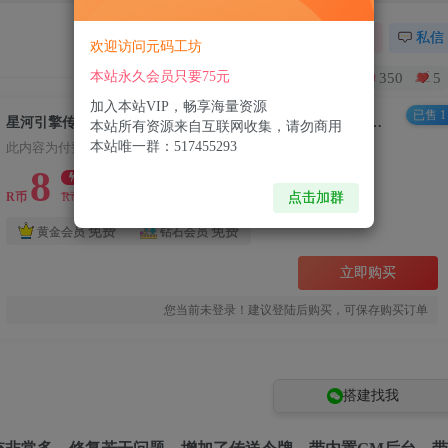
关注
私信
欢迎访问元码工坊
本站永久会员只要75元
350
5
加入本站VIP，畅享海量资源
已售 1
星河引擎传世端游【铜陵传世无限制仿官版】最新整理Win系服务端+登陆器+补丁+详细搭建教程
本站所有资源来自互联网收集，请勿商用
本站唯一群：517455293
此内容为付费资源，请付费后查看
8
限时特惠
102.8
点击加群
R币
R币
免费
免费
黄金会员
钻石会员
立即购买
您当前未登录！建议登陆后购买，可保存购买订单
搭建找我