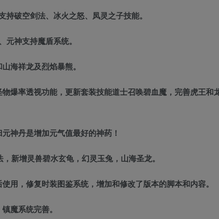
增支持破空剑法、冰火之怒、凤灵之子技能。
、元神支持魔盾系统。
和山海祥龙及烈焰暴熊。
怪物爆率透视功能，更新套装技能道士召唤碧血魔，完善虎王和
归元神丹是增加元气值最好的神药！
心法，新增灵兽碧水玄龟，幻灵玉兔，山海圣龙。
后使用，修复时装图鉴系统，增加和修改了版本的脚本和内容。
，镇魔系统完善。