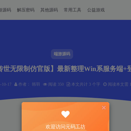
游源码
解压密码
其他源码
常用工具
公益游戏
端游源码
世无限制仿官版】最新整理Win系服务端+
-10-17
作者： 韩羽
阅读 350
本文共计 3 个字
阅读本文需 1
欢迎访问元码工坊