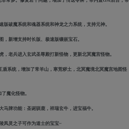
统非常多。修复若干问题，增加了传送令牌，带内置GM后台，带
。
极速版破魔系统和魂器系统和神龙之力系统，支持元神。
地图，新增支持时长版、极速版镶嵌宝石。
焰虎，老兵进入玄武圣尊殿打新怪物，更新北冥魔宫怪物。
圣王盾系统，增加了常羊山，寒荒秽土，北冥魔境北冥魔宫地图怪
加了魔化怪物。
三大马牌功能：圣诞驯鹿，祥瑞玄牛，进宝福牛。
陵凤灵之子可作为道士的宝宝~