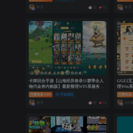
+详细搭
昨天
昨天
53
15
卡牌回合手游【山海经异兽录11赛季全人
GGE2
物代金券内购版】最新整理WIN系服务端
理Win
+授权GM后台+管理后台+热更修改工具
GM工具
付费资源
8
手游源码
付费资源
R币
+安卓+详细搭建教程
前天
6天
39
14