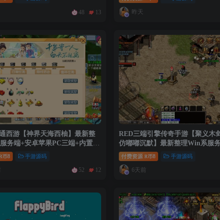
建教程
昨天
48
13
互通西游【神界天海西柚】最新整
RED三端引擎传奇手游【聚义木
系服务端+安卓苹果PC三端+内置
仿嘟嘟沉默】最新整理Win系服
+全套源码+详细搭建教程
苹果PC三端+详细搭建教程
8
手游源码
付费资源
8
手游源码
R币
R币
前
6天前
52
12