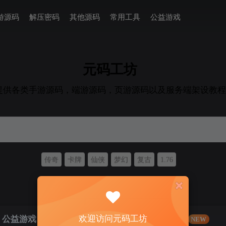
游源码
解压密码
其他源码
常用工具
公益游戏
元码工坊
提供各类手游源码，端游源码，页游源码以及服务端架设教程
传奇
卡牌
仙侠
梦幻
复古
1.76
搬砖等，否则删除会员权限!
欢迎访问元码工坊
公益游戏
游戏搭建
GAME
NEW