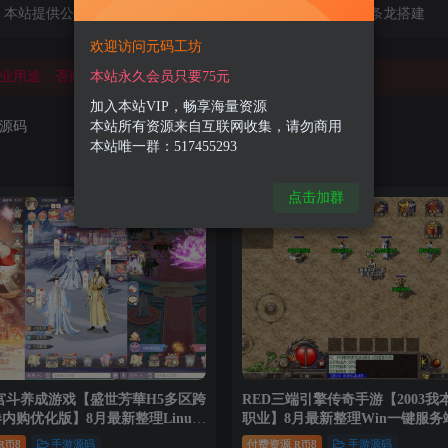
业用途，否则一切后果自行承担!
本站提供公益游戏供大家参考
本站提供一条龙搭建
搬砖等，否则删除会员权限!
欢迎访问元码工坊
本站永久会员只要75元
业用途，否则一切后果自行承担!
加入本站VIP，畅享海量资源
本站所有资源来自互联网收集，请勿商用
源码
本站唯一群：517455293
点击加群
宫斗养成游戏【盛世芳華H5多区跨
RED三端引擎传奇手游【2003我
内购优化版】8月最新整理Linux
职业】8月最新整理Win一键服务
端+CDK授权后台+全资源安卓
+详细搭建教程
8
手游源码
付费资源
8
手游源码
R币
R币