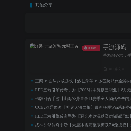
其他分享
手游源码
8.8W+
手游服务端，
1012篇文章
三网H5宫斗养成游戏【盛世芳華H5多区跨服代金券内购
RED三端引擎传奇手游【2003我本沉默三职业】8月
卡牌回合手游【山海经异兽录11赛季全人物代金券内购
GGE2互通西游【神界天海西柚】最新整理Win系服务
RED三端引擎传奇手游【聚义木剑沉默高仿嘟嘟沉默】
战神引擎传奇手游【大唐冰雪完整版裤衩7.0免授权】