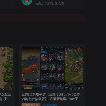
点击加入我们交流群
本沉默三
三网H5策略手游【三国·兵临天下代金券
端+安卓
内购七合修复版】7月最新整理Linux手工
服务端+管理后台+GM授权后台+详细搭建
付费资源
8
页游源码
R币