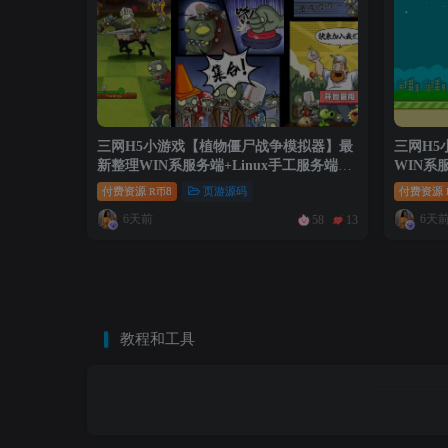
三网H5小游戏【植物僵尸战争模拟器】最
三网H5
新整理WIN系服务端+Linux手工服务端
WIN系
+详细搭建教程
建教程
付费资源
8
页游源码
付费资源
R币
6天前
6天
58
13
教程和工具