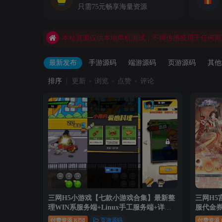
本站资源仅供本地单机测试，不得传播或用于任何商
只需75元畅享海量资源
本站会员账号禁止借用，出租，代下，出售，共享，
本站资源仅供本地单机测试，不得传播或用于任何商
最新发布
手游源码
端游源码
页游源码
其他
排序
更新
浏览
点赞
评论
三网H5小游戏【七款小游戏合集】最新整
三网H5
理WIN系服务端+Linux手工服务端+详细
服代金券
搭建教程
手工服务
付费资源
8
页游源码
付费资源
R币