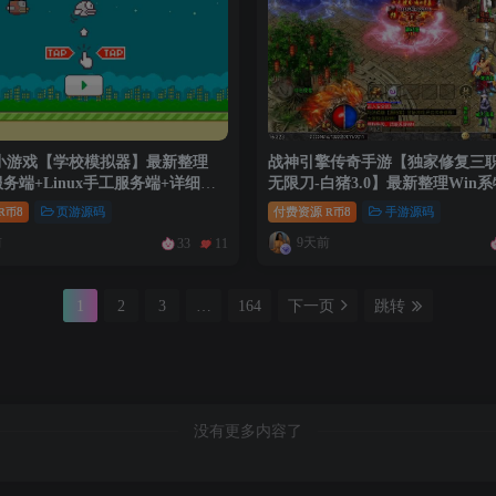
小游戏【学校模拟器】最新整理
战神引擎传奇手游【独家修复三
服务端+Linux手工服务端+详细搭
无限刀-白猪3.0】最新整理Win
端+安卓苹果双端+GM授权后台
8
页游源码
付费资源
8
手游源码
R币
R币
教程
前
9天前
33
11
1
2
3
…
164
下一页
跳转
没有更多内容了