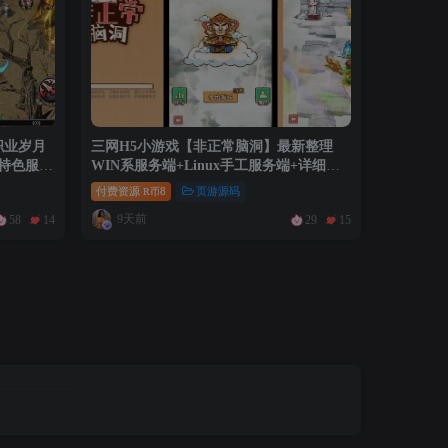
职业岁月
三网H5小游戏【非正常脑洞】最新整理
系特色服务
WIN系服务端+Linux手工服务端+详细搭
+详细搭建
建教程
付费资源
8
页游源码
R币
9天前
58
14
29
15