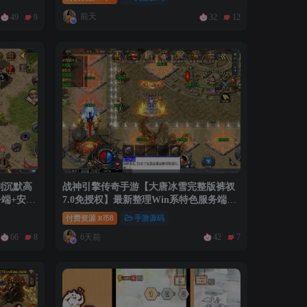
教程
前天
49
9
32
12
剑沉默高
战神引擎传奇手游【大唐冰雪完整版裤衩
务端+安卓
7.0免授权】最新整理Win系特色服务端
+GM授权后台+安卓苹果双端+详细搭建教
付费资源
8
手游源码
R币
程
6天前
66
8
42
7