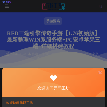
手游源码
RED三端引擎传奇手游【1.76初始版】
最新整理WIN系服务端+PC安卓苹果三
端+详细搭建教程
2024-11-28
作者： 韩羽
阅读 280
本文共计 0 个字
阅读本文需 0 分钟
首页
手游源码
正文
韩羽
关注
私信
欢迎访问元码工坊
2年前更新
280
8
欢迎访问元码工坊
付费资源