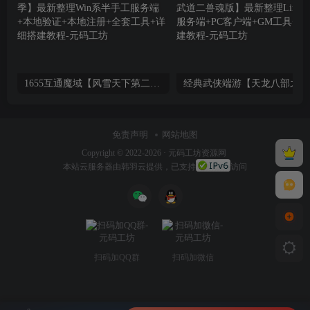
1655互通魔域【风雪天下第二季】最新整理Win系半手工服务端+本地验证+本地注册+全套工具+详细搭建教程
经典武
免责声明
网站地图
Copyright © 2022-2026 ·
元码工坊资源网
本站
云服务器
由韩羽云提供，已支持
访问
扫码加QQ群
扫码加微信