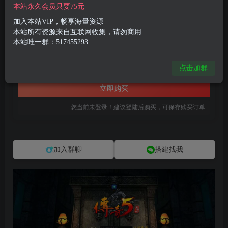
本站永久会员只要75元
RED三端引擎传奇手游【1.76初始版】最新整理WIN系服务端+PC安卓苹果三端+详细搭建教程
此内容为付费资源，请付费后查看
加入本站VIP，畅享海量资源
本站所有资源来自互联网收集，请勿商用
8
限时特惠
本站唯一群：517455293
102.8
R币
R币
免费
免费
点击加群
黄金会员
钻石会员
立即购买
您当前未登录！建议登陆后购买，可保存购买订单
加入群聊
搭建找我