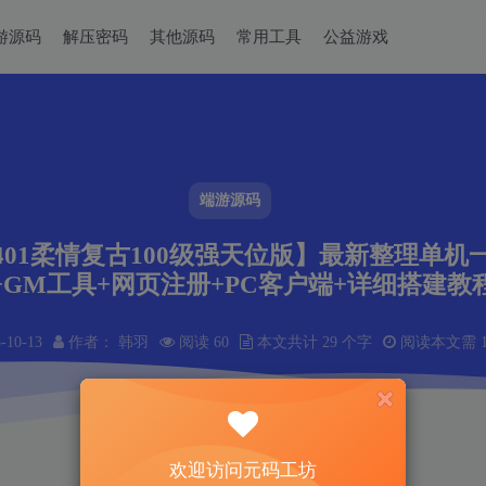
游源码
解压密码
其他源码
常用工具
公益游戏
端游源码
401柔情复古100级强天位版】最新整理单机一
+GM工具+网页注册+PC客户端+详细搭建教
-10-13
作者： 韩羽
阅读 60
本文共计 29 个字
阅读本文需 1
欢迎访问元码工坊