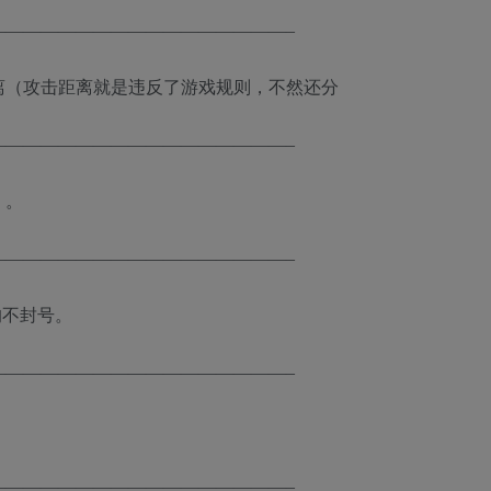
—————————————————–
离（攻击距离就是违反了游戏规则，不然还分
—————————————————–
）。
—————————————————–
均不封号。
—————————————————–
—————————————————–