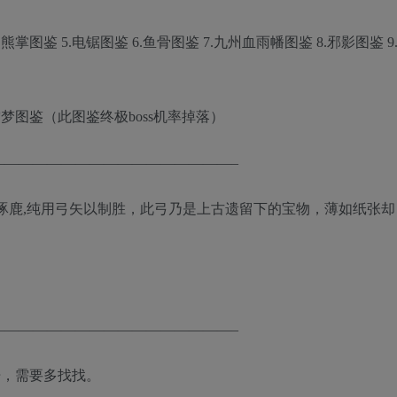
熊掌图鉴 5.电锯图鉴 6.鱼骨图鉴 7.九州血雨幡图鉴 8.邪影图鉴 9
2.空梦图鉴（此图鉴终极boss机率掉落）
—————————————————–
涿鹿,纯用弓矢以制胜，此弓乃是上古遗留下的宝物，薄如纸张却
—————————————————–
开，需要多找找。