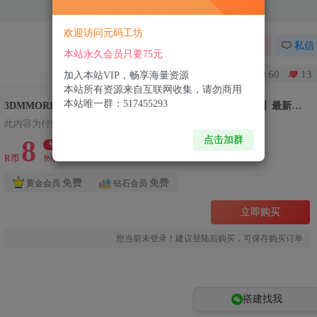
欢迎访问元码工坊
关注
私信
本站永久会员只要75元
60
13
加入本站VIP，畅享海量资源
本站所有资源来自互联网收集，请勿商用
本站唯一群：517455293
3DMMORPG端游【新武林外传401柔情复古100级强天位版】最新整理单机一键即玩镜像端+Linux手工服务端+GM工具+网页注册+PC客户端+详细搭建教程
此内容为付费资源，请付费后查看
点击加群
8
限时特惠
99
R币
R币
免费
免费
黄金会员
钻石会员
立即购买
您当前未登录！建议登陆后购买，可保存购买订单
搭建找我