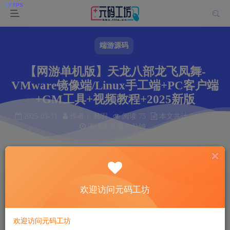
端游源码
【网游单机版】天龙八部龙飞凤舞-
VMware镜像端/Linux手工端+PC客户端
+GM工具+视频教程+2025新版
2025-03-31
作者： 韩羽
阅读 75
本文共计 0 个字
阅读本文需 0 分钟
首页
端游源码
正文
韩羽
关注
私信
欢迎访问元码工坊
1年前发布
75
8
欢迎访问元码工坊
付费资源