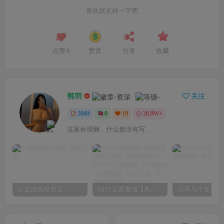
喜欢就支持一下吧
点赞
8
赞赏
分享
收藏
韩羽
关注
2049
0
19
20.9W+
这家伙很懒，什么都没有写...
公益游戏发布页
1655互通魔域【风雪天下第二季】最新整理Win系半手工服务端+本地验证+本地注册+全套工具+详细搭建教程