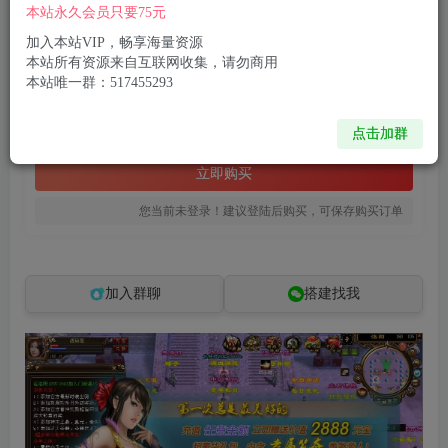
本站永久会员只要75元
【网游单机版】天龙八部龙飞凤舞-VMware镜像端/Linux手工端+PC客户端+GM工具+视频教程+2025新版
此内容为付费资源，请付费后查看
加入本站VIP，畅享海量资源
本站所有资源来自互联网收集，请勿商用
8
限时特惠
本站唯一群：517455293
99
R币
R币
免费
免费
点击加群
黄金会员
钻石会员
立即购买
您当前未登录！建议登陆后购买，可保存购买订单
加入群聊
搭建找我