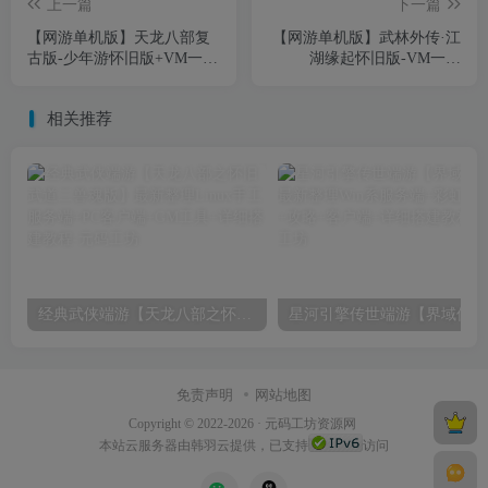
上一篇
下一篇
【网游单机版】天龙八部复
【网游单机版】武林外传·江
古版-少年游怀旧版+VM一键
湖缘起怀旧版-VM一键
端/Linux手工端+视频教程
端/Linux手工端+PC客户端
+GM工具+局域网联机
+GM工具+注册系统+视频教
相关推荐
程
经典武侠端游【天龙八部之怀旧武道二兽魂版】最新整理Linux手工服务端+PC客户端+GM工具+详细搭建教程
星河引
免责声明
网站地图
Copyright © 2022-2026 ·
元码工坊资源网
本站
云服务器
由韩羽云提供，已支持
访问