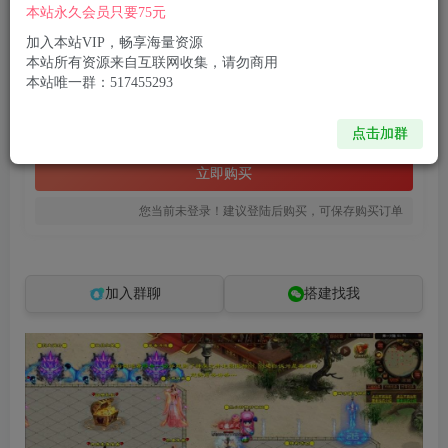
本站永久会员只要75元
星河引擎传世端游【逢敌必战迷失六大陆】12月最新整理Win一键服务端+登录器补丁+PC客户端+详细搭建教程
此内容为付费资源，请付费后查看
加入本站VIP，畅享海量资源
本站所有资源来自互联网收集，请勿商用
8
限时特惠
本站唯一群：517455293
99
R币
R币
免费
免费
点击加群
黄金会员
钻石会员
立即购买
您当前未登录！建议登陆后购买，可保存购买订单
加入群聊
搭建找我