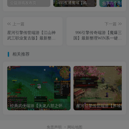
公益游戏发布页
1655互通魔域【风雪天下第二季】最新整理Win系半手工服务端+本地验证+本地注册+全套工具+详细搭建教程
上一篇
下一篇
星河引擎传世端游【江山神
996引擎传奇端游【魔爆三
武三职业复古版】最新整理
国】最新整理WIN系一键即
Win系服务端+彩虹登陆器
玩单机端+PC客户端+详细搭
+客户端+详细搭建教程
建教程
相关推荐
经典武侠端游【天龙八部之怀旧武道二兽魂版】最新整理Linux手工服务端+PC客户端+GM工具+详细搭建教程
星河引
免责声明
网站地图