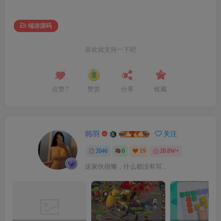
端游源码
喜欢就支持一下吧
点赞
7
赞赏
分享
收藏
韩羽
关注
2046
0
19
20.8W+
这家伙很懒，什么都没有写...