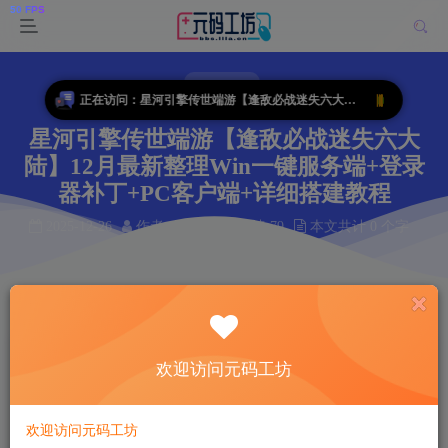
端游源码
正在访问：星河引擎传世端游【逢敌必战迷失六大陆】12月最新整理Win一键服务端+登录器补丁+PC客户端+详细搭建教程
星河引擎传世端游【逢敌必战迷失六大
陆】12月最新整理Win一键服务端+登录
器补丁+PC客户端+详细搭建教程
2025-12-26
作者： 韩羽
阅读 79
本文共计 0 个字
阅读本文需 0 分钟
首页
端游源码
正文
韩羽
关注
私信
欢迎访问元码工坊
8个月前更新
79
7
欢迎访问元码工坊
付费资源