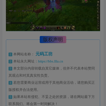
版权声明
元码工坊
本网站名称：
1
本站永久网址：
https://bbs.llla.cn
2
本文部分内容转载自其它媒体，但并不代表本站赞同
3
其观点和对其真实性负责。
若您需要商业运营或用于其他商业活动，请您购买正
4
版授权并合法使用。
如果本站有侵犯、不妥之处的资源，请在网站最下方
5
联系我们。将会第一时间解决！