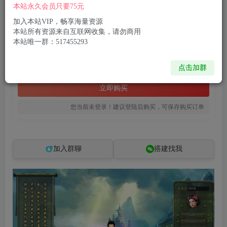
本站永久会员只要75元
典藏怀旧端游【仙尘II】最新整理WIN系服务端+PC客户端+网页注册+详细搭建教程
此内容为付费资源，请付费后查看
加入本站VIP，畅享海量资源
本站所有资源来自互联网收集，请勿商用
8
限时特惠
本站唯一群：517455293
102.8
R币
R币
免费
免费
点击加群
黄金会员
钻石会员
立即购买
您当前未登录！建议登陆后购买，可保存购买订单
加入群聊
搭建找我