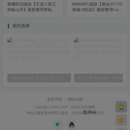
典藏怀旧端游【天龙八部之
MMORPG端游【诛仙3V1792
剑纵山河】最新整理单机一
精修18职业】最新整理Linux
键即玩镜像端+Linux手工端
手工服务端+GM工具+网页
+PC客户端+GM工具+详细搭
注册+PC客户端+详细搭建教
相关推荐
建教程
程
经典武侠端游【天龙八部之怀旧武道二兽魂版】最新整理Linux手工服务端+PC客户端+GM工具+详细搭建教程
星河引
免责声明
网站地图
Copyright © 2022-2026 ·
元码工坊资源网
本站
云服务器
由韩羽云提供，已支持
访问