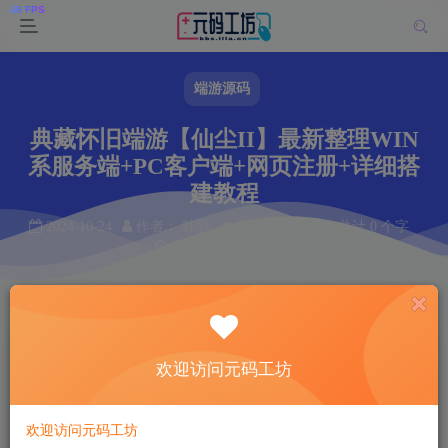
端游源码
典藏怀旧端游【仙尘II】最新整理WIN
系服务端+PC客户端+网页注册+详细搭
建教程
2024-10-24
作者： 韩羽
阅读 94
本文共计 0 个字
阅读本文需 0 分钟
首页
端游源码
正文
韩羽
关注
私信
欢迎访问元码工坊
2年前更新
94
6
欢迎访问元码工坊
付费资源