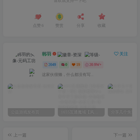
喜欢就支持一下吧
点赞
6
赞赏
分享
收藏
韩羽
关注
2049
0
19
20.9W+
这家伙很懒，什么都没有写...
公益游戏发布页
1655互通魔域【风雪天下第二季】最新整理Win系半手工服务端+本地验证+本地注册+全套工具+详细搭建教程
上一篇
下一篇