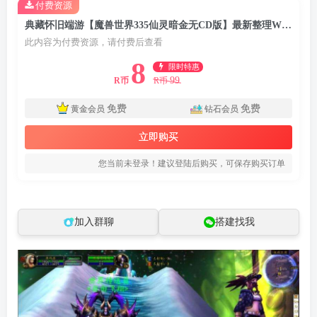
付费资源
典藏怀旧端游【魔兽世界335仙灵暗金无CD版】最新整理Win一键服务端+PC客户端+网页注册+GM指令教程+详细搭建教程
此内容为付费资源，请付费后查看
8
限时特惠
99
R币
R币
免费
免费
黄金会员
钻石会员
立即购买
您当前未登录！建议登陆后购买，可保存购买订单
加入群聊
搭建找我