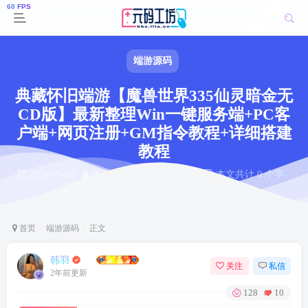
端游源码
典藏怀旧端游【魔兽世界335仙灵暗金无
CD版】最新整理Win一键服务端+PC客
户端+网页注册+GM指令教程+详细搭建
教程
2024-09-02
作者： 韩羽
阅读 128
本文共计 0 个字
阅读本文需 0 分钟
首页
端游源码
正文
韩羽
关注
私信
2年前更新
128
10