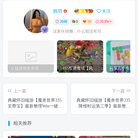
韩羽
关注
2049
0
19
20.9W+
这家伙很懒，什么都没有写...
公益游戏发布页
1655互通魔域【风雪天下第二季】最新整理Win系半手工服务端+本地验证+本地注册+全套工具+详细搭建教程
上一篇
下一篇
典藏怀旧端游【魔兽世界335
典藏怀旧端游【魔兽世界335
至尊宝】最新整理Win一键服
降维时运第三季】最新整理
务端+PC客户端+网页注册
Win一键服务端+网页注册
+GM指令教程+详细搭建教
+PC客户端+详细搭建教程
相关推荐
程