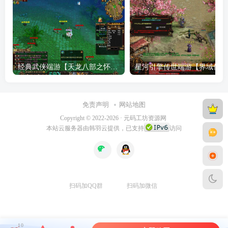
经典武侠端游【天龙八部之怀旧武道二兽魂版】最新整理Linux手工服务端+PC客户端+GM工具+详细搭建教程
星河引
免责声明
网站地图
Copyright © 2022-2026 ·
元码工坊资源网
本站
云服务器
由韩羽云提供，已支持
访问
扫码加QQ群
扫码加微信
10