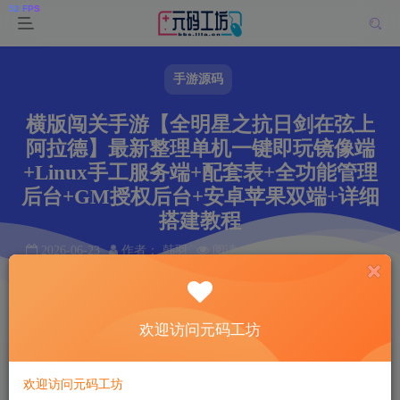
手游源码
横版闯关手游【全明星之抗日剑在弦上
阿拉德】最新整理单机一键即玩镜像端
+Linux手工服务端+配套表+全功能管理
后台+GM授权后台+安卓苹果双端+详细
搭建教程
2026-06-23
作者： 韩羽
阅读 65
本文共计 0 个字
阅读本文需 0 分钟
首页
手游源码
正文
欢迎访问元码工坊
韩羽
关注
私信
1个月前更新
欢迎访问元码工坊