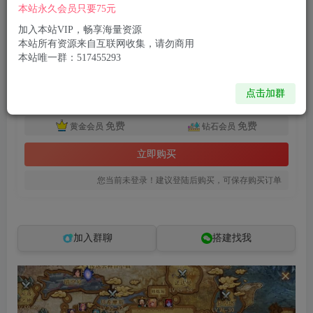
65
10
本站永久会员只要75元
付费资源
加入本站VIP，畅享海量资源
本站所有资源来自互联网收集，请勿商用
横版闯关手游【全明星之抗日剑在弦上阿拉德】最新整理单机一键即玩镜像端+Linux手工服务端+配套表+全功能管理后台+GM授权后台+安卓苹果双端+详细搭建教程
本站唯一群：517455293
此内容为付费资源，请付费后查看
8
限时特惠
点击加群
99
R币
R币
免费
免费
黄金会员
钻石会员
立即购买
您当前未登录！建议登陆后购买，可保存购买订单
加入群聊
搭建找我