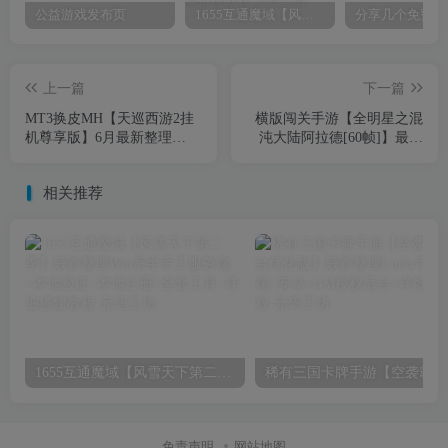
公益游戏发布页
1655互通魔域【风雪天下第二季】最新整理Win系半手工服务端+本地验证+本地注册+全套工具+详细搭建教程
上一篇
下一篇
MT3换皮MH【天巡西游2挂
横版闯关手游【全明星之混
机尊享版】6月最新整理
沌大陆阿拉德[60帧]】最新
Linux手工服务端+源码+管理
整理单机一键即玩镜像端
后台+安卓苹果双端+详细搭
+Linux手工服务端+全套前后
相关推荐
建教程
端源码+WEB管理后台+GM
授权后台+安卓苹果双端+详
细搭建教程
1655互通魔域【风雪天下第二季】最新整理Win系半手工服务端+本地验证+本地注册+全套工具+详细搭建教程
稀有三
免责声明
网站地图