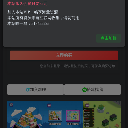
付费资源
本站永久会员只要75元
三网H5休闲游戏【黑洞大作战H5】6月最新整理Linux手工服务端+Win一键服务端+解压即玩+简易安卓客户端+详细搭建教程
加入本站VIP，畅享海量资源
此内容为付费资源，请付费后查看
本站所有资源来自互联网收集，请勿商用
本站唯一群：517455293
8
限时特惠
99
R币
R币
点击加群
免费
免费
黄金会员
钻石会员
立即购买
您当前未登录！建议登陆后购买，可保存购买订单
加入群聊
搭建找我