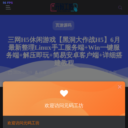
页游源码
三网H5休闲游戏【黑洞大作战H5】6月
最新整理Linux手工服务端+Win一键服
务端+解压即玩+简易安卓客户端+详细搭
建教程
2026-06-19
作者： 韩羽
阅读 39
本文共计 0 个字
阅读本文需 0 分钟
首页
页游源码
正文
欢迎访问元码工坊
韩羽
关注
私信
1个月前更新
39
12
欢迎访问元码工坊