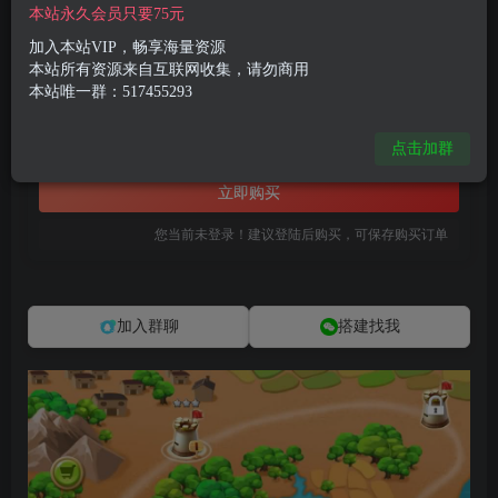
本站永久会员只要75元
三网H5小游戏【大抗战】最新整理WIN系服务端+Linux手工服务端+详细搭建教程
此内容为付费资源，请付费后查看
加入本站VIP，畅享海量资源
本站所有资源来自互联网收集，请勿商用
8
限时特惠
本站唯一群：517455293
99
R币
R币
免费
免费
点击加群
黄金会员
钻石会员
立即购买
您当前未登录！建议登陆后购买，可保存购买订单
加入群聊
搭建找我