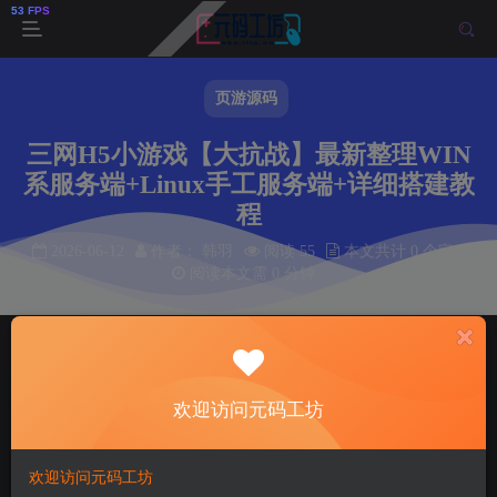
页游源码
三网H5小游戏【大抗战】最新整理WIN
系服务端+Linux手工服务端+详细搭建教
程
2026-06-12
作者： 韩羽
阅读 55
本文共计 0 个字
阅读本文需 0 分钟
首页
页游源码
正文
韩羽
关注
私信
欢迎访问元码工坊
1个月前发布
55
9
欢迎访问元码工坊
付费资源