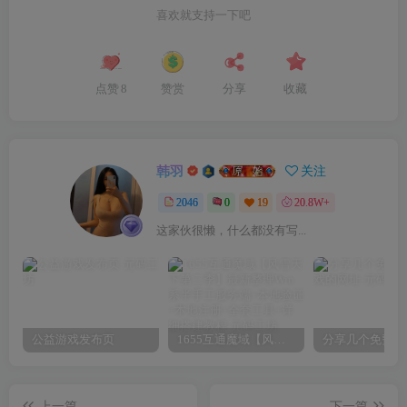
喜欢就支持一下吧
点赞
8
赞赏
分享
收藏
韩羽
关注
2046
0
19
20.8W+
这家伙很懒，什么都没有写...
公益游戏发布页
1655互通魔域【风雪天下第二季】最新整理Win系半手工服务端+本地验证+本地注册+全套工具+详细搭建教程
上一篇
下一篇