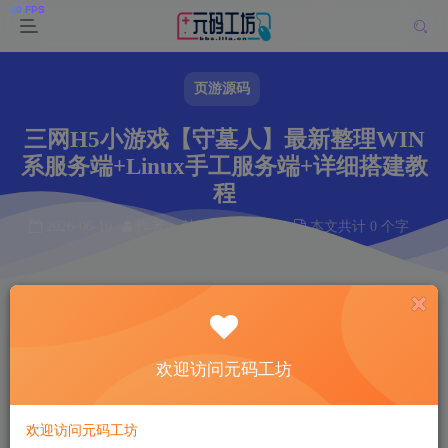
页游源码
三网H5小游戏【守墓人】最新整理WIN
系服务端+Linux手工服务端+详细搭建教
程
2026-06-10
作者： 韩羽
阅读 44
本文共计 0 个字
阅读本文需 0 分钟
首页
页游源码
正文
韩羽
关注
私信
欢迎访问元码工坊
1个月前发布
44
8
欢迎访问元码工坊
付费资源