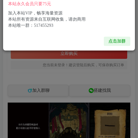
本站永久会员只要75元
三网H5小游戏【守墓人】最新整理WIN系服务端+Linux手工服务端+详细搭建教程
此内容为付费资源，请付费后查看
加入本站VIP，畅享海量资源
本站所有资源来自互联网收集，请勿商用
8
限时特惠
本站唯一群：517455293
99
R币
R币
免费
免费
点击加群
黄金会员
钻石会员
立即购买
您当前未登录！建议登陆后购买，可保存购买订单
加入群聊
搭建找我