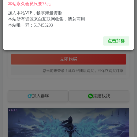
付费资源
本站永久会员只要75元
MT3换皮MH【锦绣大唐II-不夜城尊享挂机版】最新整理单机一键即玩镜像端+Linux手工服务端+安卓苹果双端+GM后台+详细搭建教程+全套源码
加入本站VIP，畅享海量资源
此内容为付费资源，请付费后查看
本站所有资源来自互联网收集，请勿商用
本站唯一群：517455293
8
限时特惠
99
R币
R币
点击加群
免费
免费
黄金会员
钻石会员
立即购买
您当前未登录！建议登陆后购买，可保存购买订单
加入群聊
搭建找我