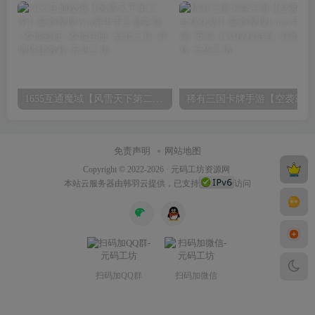
1655互通魔域【风雪天下第二季】最新整理Win系半手工服务端+本地验证+本地注册+全套工具+详细搭建教程
稀有三
免责声明
网站地图
Copyright © 2022-2026 ·
元码工坊资源网
本站
云服务器
由韩羽云提供，已支持
访问
扫码加QQ群
扫码加微信