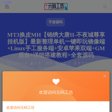
手游源码
MT3换皮MH【锦绣大唐II-不夜城尊享
挂机版】最新整理单机一键即玩镜像端
+Linux手工服务端+安卓苹果双端+GM
后台+详细搭建教程+全套源码
2026-06-09
作者： 韩羽
阅读 52
本文共计 0 个字
阅读本文需 0 分钟
首页
手游源码
正文
欢迎访问元码工坊
韩羽
关注
私信
1个月前更新
52
14
欢迎访问元码工坊