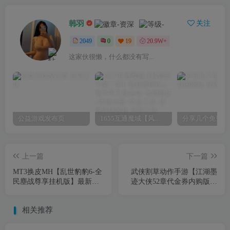
韩羽
关注
2049
0
19
20.9W+
这家伙很懒，什么都没有写...
公益游戏发布页
1655互通魔域【风雪天下第二季】最新整理Win系半手工服务端+本地验证+本地注册+全套工具+详细搭建教程
上一篇
下一篇
MT3换皮MH【乱世豹豹6-全
武侠割草动作手游【江湖墨
民塵战尊享挂机版】最新整
迹大侠52章代金券内购版】
理单机一键即玩镜像端
最新整理单机一键即玩镜像
+Linux手工服务端+安卓苹果
端+Linux手工服务端+本地注
相关推荐
双端+GM后台+详细搭建教
册验证+CDK授权后台+安卓
程+全套源码
苹果双端+详细搭建教程