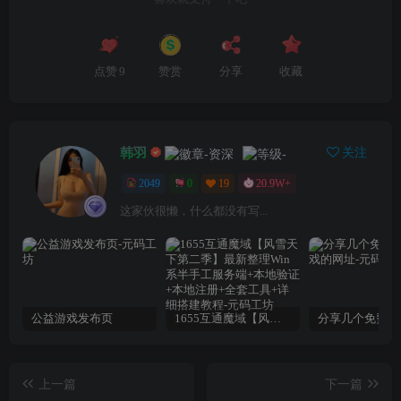
点赞
9
赞赏
分享
收藏
韩羽
关注
2049
0
19
20.9W+
这家伙很懒，什么都没有写...
公益游戏发布页
1655互通魔域【风雪天下第二季】最新整理Win系半手工服务端+本地验证+本地注册+全套工具+详细搭建教程
上一篇
下一篇