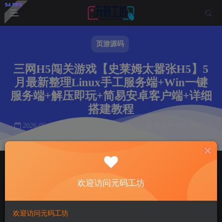
页游源码
三网H5闯关游戏【史莱姆太嚣张H5】5
月最新整理Linux手工服务端+Win一键
服务端+解压即玩+简易安卓客户端+详细
搭建教程
2026-05-08
作者： 韩羽
阅读 43
本文共计 0 个字
阅读本文需 0 分钟
首页
页游源码
正文
欢迎访问元码工坊
韩羽
关注
私信
2个月前更新
43
9
欢迎访问元码工坊