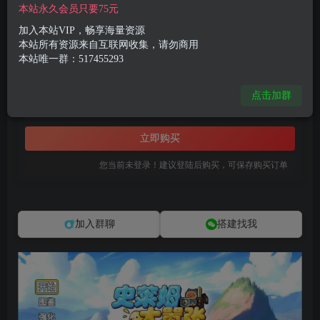
付费资源
本站永久会员只要75元
三网H5闯关游戏【史莱姆太嚣张H5】5月最新整理Linux手工服务端+Win一键服务端+解压即玩+简易安卓客户端+详细搭建教程
加入本站VIP，畅享海量资源
此内容为付费资源，请付费后查看
本站所有资源来自互联网收集，请勿商用
本站唯一群：517455293
8
限时特惠
99
R币
R币
点击加群
免费
免费
黄金会员
钻石会员
立即购买
您当前未登录！建议登陆后购买，可保存购买订单
加入群聊
搭建找我