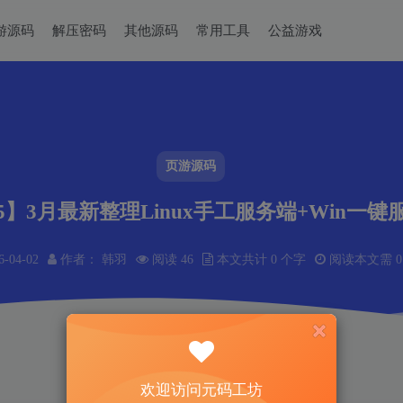
游源码
解压密码
其他源码
常用工具
公益游戏
页游源码
】3月最新整理Linux手工服务端+Win一
6-04-02
作者： 韩羽
阅读 46
本文共计 0 个字
阅读本文需 0
欢迎访问元码工坊