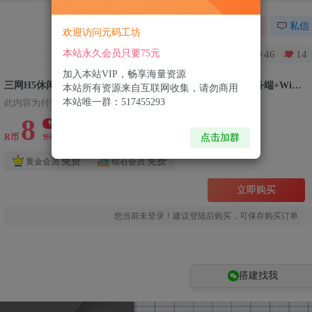
关注
私信
欢迎访问元码工坊
本站永久会员只要75元
46
14
加入本站VIP，畅享海量资源
三网H5休闲游戏【贪吃豆豆H5】3月最新整理Linux手工服务端+Win一键服务端+解压即玩+详细搭建教程
本站所有资源来自互联网收集，请勿商用
本站唯一群：517455293
此内容为付费资源，请付费后查看
8
限时特惠
99
点击加群
R币
R币
免费
免费
黄金会员
钻石会员
立即购买
您当前未登录！建议登陆后购买，可保存购买订单
搭建找我