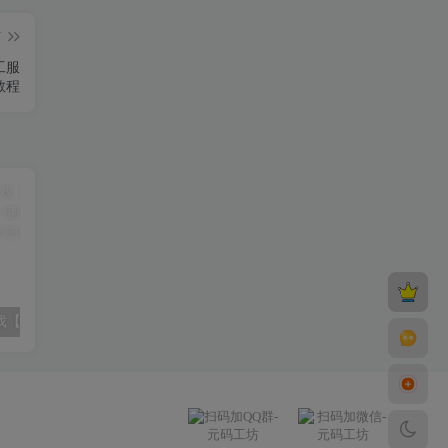
篇
工服
教程
三网H5仙侠游戏【完美仙界H5】最新整理Win系一键即玩服务端+GM授权后台+详细搭建教程
稀有开箱三网H5游戏【江湖大侠H5代金券内购版】2月最新整理Ubuntu手工服务端+全套前后端源码+GM邮件后台+简易安卓客户端+详细搭建教程+视频教程