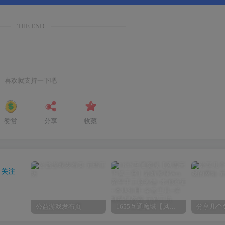
THE END
喜欢就支持一下吧
赞赏
分享
收藏
关注
公益游戏发布页
1655互通魔域【风雪天下第二季】最新整理Win系半手工服务端+本地验证+本地注册+全套工具+详细搭建教程