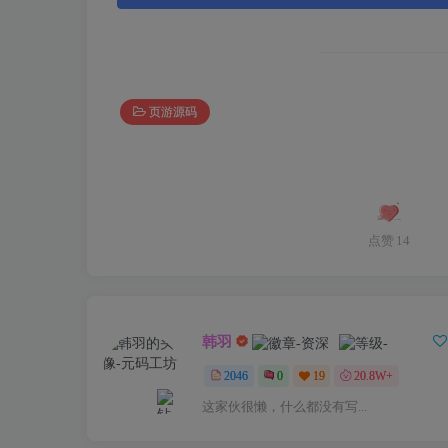
页游源码
点赞
14
韩羽
2046
0
19
20.8W+
这家伙很懒，什么都没有写...