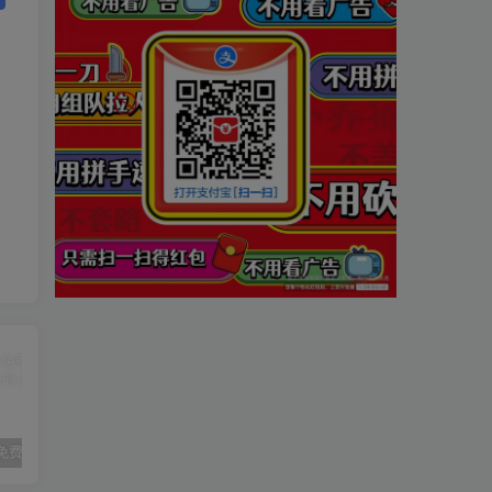
分享几个免费在线小游戏的网址
安卓VMOS Pro 虚拟机 v2.9.9解锁会员纯净版
经典武侠端游【天龙八部之怀旧武道二兽魂版】最新整理Linux手工服务端+PC客户端+GM工具+详细搭建教程