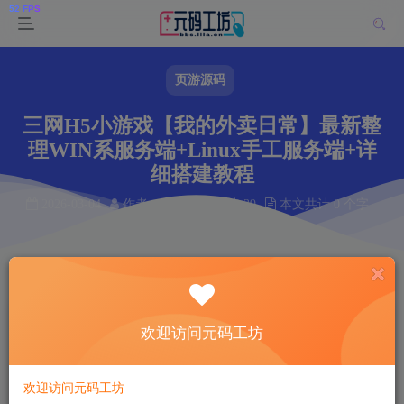
页游源码
三网H5小游戏【我的外卖日常】最新整
理WIN系服务端+Linux手工服务端+详
细搭建教程
2026-03-04
作者： 韩羽
阅读 39
本文共计 0 个字
阅读本文需 0 分钟
首页
页游源码
正文
韩羽
关注
私信
欢迎访问元码工坊
4个月前更新
39
14
欢迎访问元码工坊
付费资源