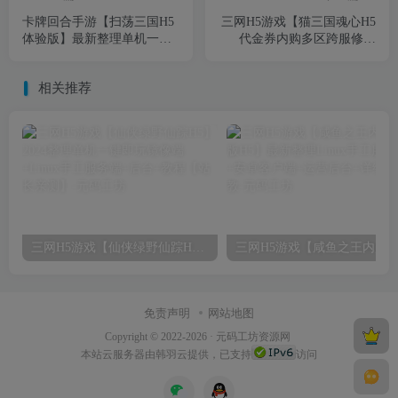
卡牌回合手游【扫荡三国H5
三网H5游戏【猫三国魂心H5
体验版】最新整理单机一键
代金券内购多区跨服修复
即玩镜像端+Linux手工服务
版】2月最新整理Linux手工
端+管理后台+运维后台+GM
服务端+新管理后台+GM授
相关推荐
授权后台+简易安卓客户端
权后台+详细搭建教程
+详细搭建教程
三网H5游戏【仙侠绿野仙踪H5】2024整理单机一键即玩镜像端+Linux手工服务端+后台+教程【站长亲测】
免责声明
网站地图
Copyright © 2022-2026 ·
元码工坊资源网
本站
云服务器
由韩羽云提供，已支持
访问