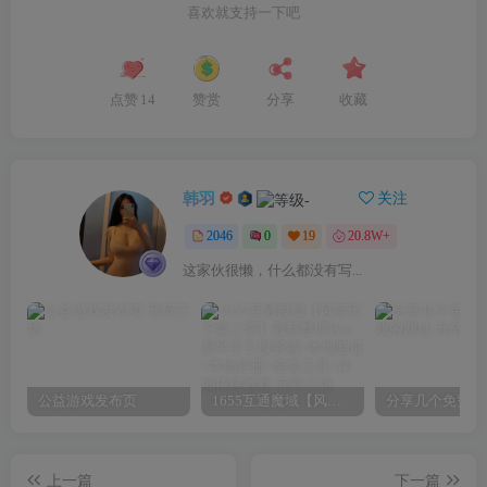
喜欢就支持一下吧
点赞
14
赞赏
分享
收藏
韩羽
关注
2046
0
19
20.8W+
这家伙很懒，什么都没有写...
公益游戏发布页
1655互通魔域【风雪天下第二季】最新整理Win系半手工服务端+本地验证+本地注册+全套工具+详细搭建教程
上一篇
下一篇