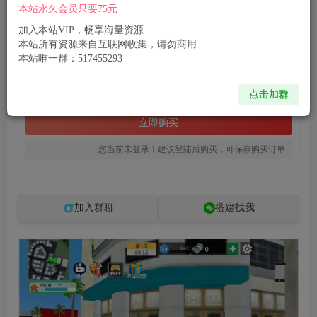
本站永久会员只要75元
三网H5小游戏【我的外卖日常】最新整理WIN系服务端+Linux手工服务端+详细搭建教程
此内容为付费资源，请付费后查看
加入本站VIP，畅享海量资源
本站所有资源来自互联网收集，请勿商用
8
限时特惠
本站唯一群：517455293
99
R币
R币
免费
免费
点击加群
黄金会员
钻石会员
立即购买
您当前未登录！建议登陆后购买，可保存购买订单
加入群聊
搭建找我