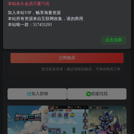
付费资源
本站永久会员只要75元
卡牌回合手游【机甲三国H5代金券内购跨服版】最新整理单机一键即玩镜像端+Linux手工服务端+管理后台+运维后台+GM授权后台+详细搭建教程
加入本站VIP，畅享海量资源
此内容为付费资源，请付费后查看
本站所有资源来自互联网收集，请勿商用
本站唯一群：517455293
8
限时特惠
99
R币
R币
点击加群
免费
免费
黄金会员
钻石会员
立即购买
您当前未登录！建议登陆后购买，可保存购买订单
加入群聊
搭建找我