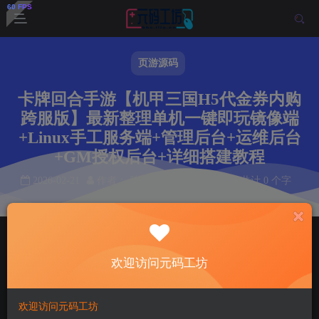
页游源码
卡牌回合手游【机甲三国H5代金券内购
跨服版】最新整理单机一键即玩镜像端
+Linux手工服务端+管理后台+运维后台
+GM授权后台+详细搭建教程
2026-02-21
作者： 韩羽
阅读 62
本文共计 0 个字
阅读本文需 0 分钟
首页
页游源码
正文
欢迎访问元码工坊
韩羽
关注
私信
5个月前发布
62
8
欢迎访问元码工坊