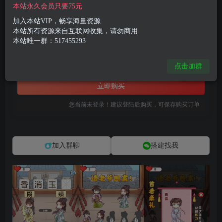
本站永久会员只要75元
网H5小游戏【请老爷来断案】最新整理WIN系服务端+Linux手工服务端+详细搭建教程
此内容为付费资源，请付费后查看
加入本站VIP，畅享海量资源
本站所有资源来自互联网收集，请勿商用
8
限时特惠
本站唯一群：517455293
99
R币
R币
免费
免费
点击加群
黄金会员
钻石会员
立即购买
您当前未登录！建议登陆后购买，可保存购买订单
加入群聊
搭建找我