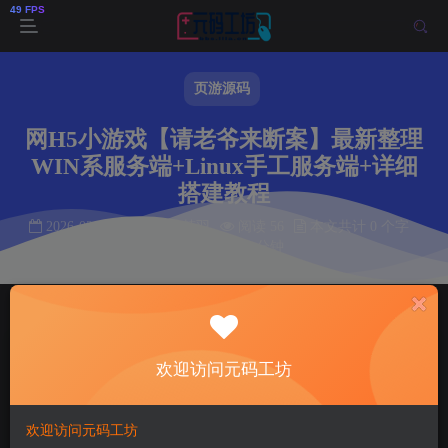
页游源码
网H5小游戏【请老爷来断案】最新整理
WIN系服务端+Linux手工服务端+详细
搭建教程
2026-02-01
作者： 韩羽
阅读 56
本文共计 0 个字
阅读本文需 0 分钟
首页
页游源码
正文
韩羽
关注
私信
欢迎访问元码工坊
5个月前更新
56
10
欢迎访问元码工坊
付费资源