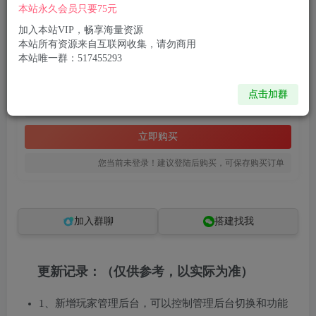
付费资源
本站永久会员只要75元
已售 2
三网H5策略手游【三国·兵临天下合服内购AI假人版】最新整理Win系服务端+管理后台+GM后台+简易安卓客户端+详细教程
加入本站VIP，畅享海量资源
此内容为付费资源，请付费后查看
本站所有资源来自互联网收集，请勿商用
本站唯一群：517455293
8
限时特惠
99
R币
R币
点击加群
免费
免费
黄金会员
钻石会员
立即购买
您当前未登录！建议登陆后购买，可保存购买订单
加入群聊
搭建找我
更新记录：（仅供参考，以实际为准）
1、新增玩家管理后台，可以控制管理后台切换和功能