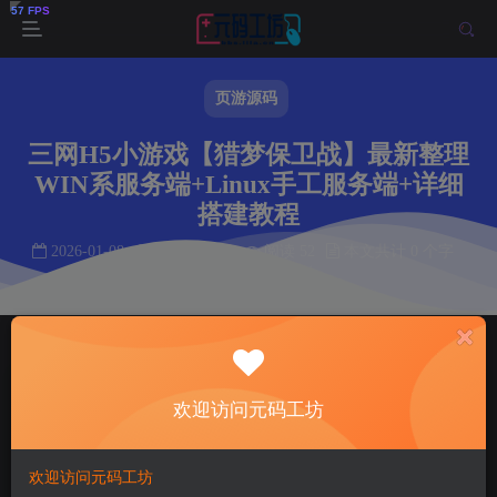
页游源码
三网H5小游戏【猎梦保卫战】最新整理
WIN系服务端+Linux手工服务端+详细
搭建教程
2026-01-08
作者： 韩羽
阅读 52
本文共计 0 个字
阅读本文需 0 分钟
首页
页游源码
正文
韩羽
关注
私信
欢迎访问元码工坊
6个月前发布
52
11
欢迎访问元码工坊
付费资源