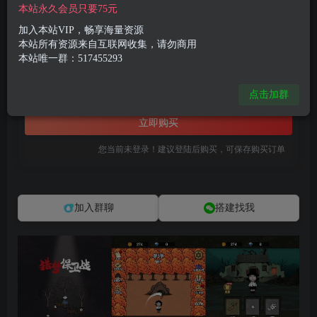
本站永久会员只要75元
三网H5小游戏【猎梦保卫战】最新整理WIN系服务端+Linux手工服务端+详细搭建教程
此内容为付费资源，请付费后查看
加入本站VIP，畅享海量资源
本站所有资源来自互联网收集，请勿商用
8
限时特惠
本站唯一群：517455293
99
R币
R币
免费
免费
点击加群
黄金会员
钻石会员
立即购买
您当前未登录！建议登陆后购买，可保存购买订单
加入群聊
搭建找我