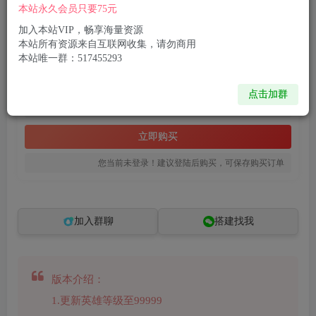
付费资源
本站永久会员只要75元
已售 1
三网H5游戏【联盟三国H5超变内购版】6月最新整理Linux手工服务端+多区跨服+打包工具+管理后台+CDK授权后台+安卓+详细搭建教程
加入本站VIP，畅享海量资源
此内容为付费资源，请付费后查看
本站所有资源来自互联网收集，请勿商用
本站唯一群：517455293
8
限时特惠
99
R币
R币
点击加群
免费
免费
黄金会员
钻石会员
立即购买
您当前未登录！建议登陆后购买，可保存购买订单
加入群聊
搭建找我
版本介绍：
1.更新英雄等级至99999