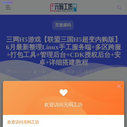
页游源码
三网H5游戏【联盟三国H5超变内购版】
6月最新整理Linux手工服务端+多区跨服
+打包工具+管理后台+CDK授权后台+安
卓+详细搭建教程
2025-11-03
作者： 韩羽
阅读 123
本文共计 2 个字
阅读本文需 1 分钟
首页
页游源码
正文
欢迎访问元码工坊
韩羽
关注
私信
9个月前发布
123
15
欢迎访问元码工坊