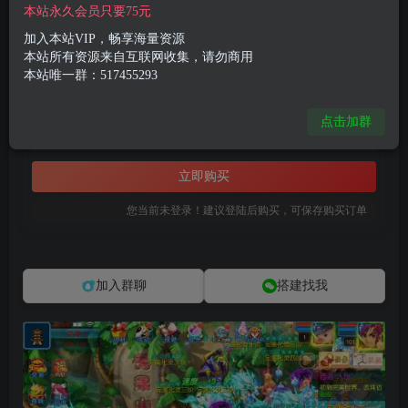
付费资源
本站永久会员只要75元
MT3换皮MH【完美世界突破尊享挂机版】最新整理单机一键即玩镜像端+Linux手工服务端+安卓苹果双端+GM后台+详细搭建教程+全套源码
加入本站VIP，畅享海量资源
此内容为付费资源，请付费后查看
本站所有资源来自互联网收集，请勿商用
本站唯一群：517455293
8
限时特惠
99
R币
R币
点击加群
免费
免费
黄金会员
钻石会员
立即购买
您当前未登录！建议登陆后购买，可保存购买订单
加入群聊
搭建找我