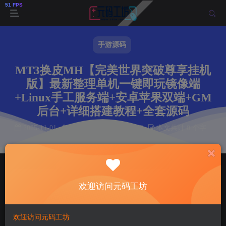
手游源码
MT3换皮MH【完美世界突破尊享挂机
版】最新整理单机一键即玩镜像端
+Linux手工服务端+安卓苹果双端+GM
后台+详细搭建教程+全套源码
2025-11-01
作者： 韩羽
阅读 93
本文共计 0 个字
阅读本文需 0 分钟
首页
手游源码
正文
欢迎访问元码工坊
韩羽
关注
私信
9个月前更新
93
7
欢迎访问元码工坊