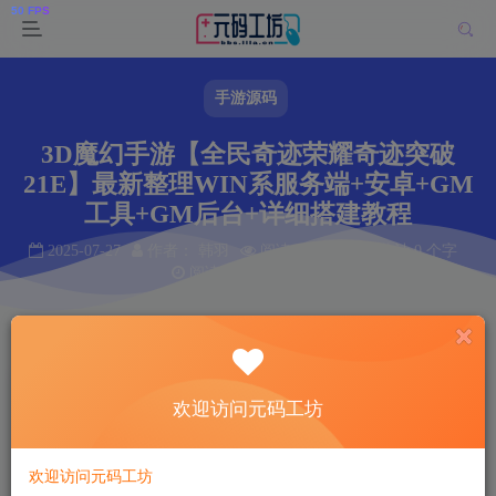
手游源码
3D魔幻手游【全民奇迹荣耀奇迹突破
21E】最新整理WIN系服务端+安卓+GM
工具+GM后台+详细搭建教程
2025-07-27
作者： 韩羽
阅读 107
本文共计 0 个字
阅读本文需 0 分钟
首页
手游源码
正文
韩羽
关注
私信
欢迎访问元码工坊
1年前发布
107
10
欢迎访问元码工坊
付费资源