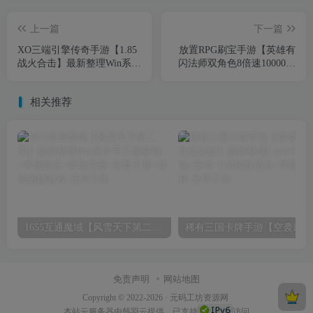
上一篇
下一篇
XO三端引擎传奇手游【1.85
放置RPG刷宝手游【英雄有
战火合击】最新整理Win系服
闪法师双角色8倍速10000级
务端+PC安卓苹果三端+加密
版】最新整理Linux手工服务
工具+详细搭建教程
端+本地注册+加解密工具
相关推荐
+运维后台+管理后台+代理
后台+CDK授权后台
1655互通魔域【风雪天下第二季】最新整理Win系半手工服务端+本地验证+本地注册+全套工具+详细搭建教程
稀有三
免责声明
网站地图
Copyright © 2022-2026 ·
元码工坊资源网
本站
云服务器
由韩羽云提供，已支持
访问