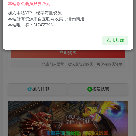
本站永久会员只要75元
3D魔幻手游【全民奇迹荣耀奇迹突破21E】最新整理WIN系服务端+安卓+GM工具+GM后台+详细搭建教程
此内容为付费资源，请付费后查看
加入本站VIP，畅享海量资源
本站所有资源来自互联网收集，请勿商用
8
限时特惠
本站唯一群：517455293
99
R币
R币
免费
免费
点击加群
黄金会员
钻石会员
立即购买
您当前未登录！建议登陆后购买，可保存购买订单
加入群聊
搭建找我