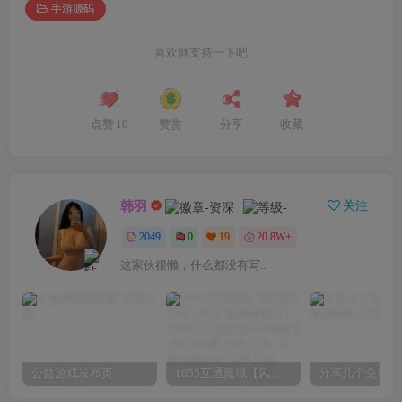
手游源码
喜欢就支持一下吧
点赞
10
赞赏
分享
收藏
韩羽
关注
2049
0
19
20.8W+
这家伙很懒，什么都没有写...
公益游戏发布页
1655互通魔域【风雪天下第二季】最新整理Win系半手工服务端+本地验证+本地注册+全套工具+详细搭建教程