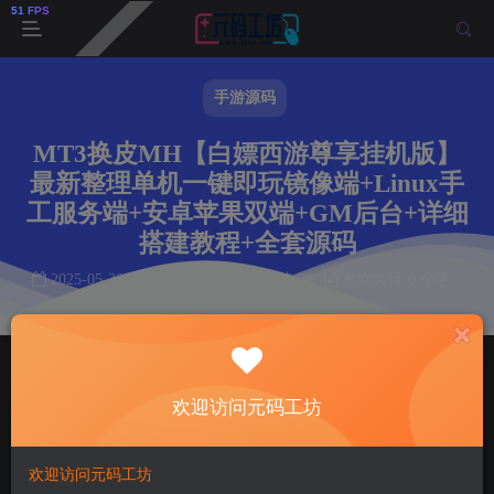
手游源码
MT3换皮MH【白嫖西游尊享挂机版】
最新整理单机一键即玩镜像端+Linux手
工服务端+安卓苹果双端+GM后台+详细
搭建教程+全套源码
2025-05-30
作者： 韩羽
阅读 92
本文共计 0 个字
阅读本文需 0 分钟
首页
手游源码
正文
欢迎访问元码工坊
韩羽
关注
私信
1年前发布
92
15
欢迎访问元码工坊