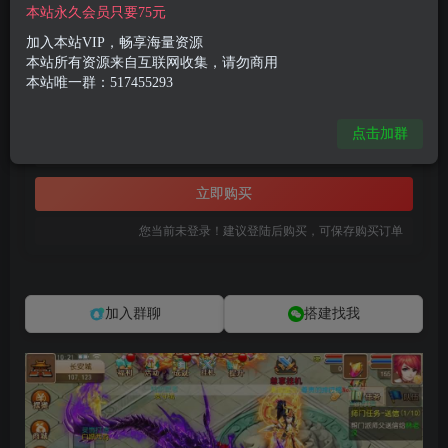
付费资源
本站永久会员只要75元
MT3换皮MH【白嫖西游尊享挂机版】最新整理单机一键即玩镜像端+Linux手工服务端+安卓苹果双端+GM后台+详细搭建教程+全套源码
加入本站VIP，畅享海量资源
此内容为付费资源，请付费后查看
本站所有资源来自互联网收集，请勿商用
本站唯一群：517455293
8
限时特惠
99
R币
R币
点击加群
免费
免费
黄金会员
钻石会员
立即购买
您当前未登录！建议登陆后购买，可保存购买订单
加入群聊
搭建找我