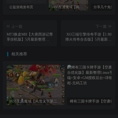
公益游戏发布页
1655互通魔域【风雪天下第二季】最新整理Win系半手工服务端+本地验证+本地注册+全套工具+详细搭建教程
上一篇
下一篇
MT3换皮MH【大唐西游记尊
XO三端引擎传奇手游【1.80
享挂机版】5月最新整理
烽火传奇合击版】5月最新整
Linux手工服务端+源码+攻略
理Win一键服务端+PC安卓苹
+管理后台+安卓苹果双端
果+详细搭建教程+视频教程
相关推荐
+详细搭建教程+视频教程
1655互通魔域【风雪天下第二季】最新整理Win系半手工服务端+本地验证+本地注册+全套工具+详细搭建教程
稀有三