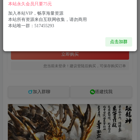
本站永久会员只要75元
XO三端引擎传奇手游【1.76天之赤月小极品版】最新整理Win系服务端+PC安卓苹果三端+加密工具+详细搭建教程
此内容为付费资源，请付费后查看
加入本站VIP，畅享海量资源
本站所有资源来自互联网收集，请勿商用
8
限时特惠
本站唯一群：517455293
99
R币
R币
免费
免费
点击加群
黄金会员
钻石会员
立即购买
您当前未登录！建议登陆后购买，可保存购买订单
加入群聊
搭建找我