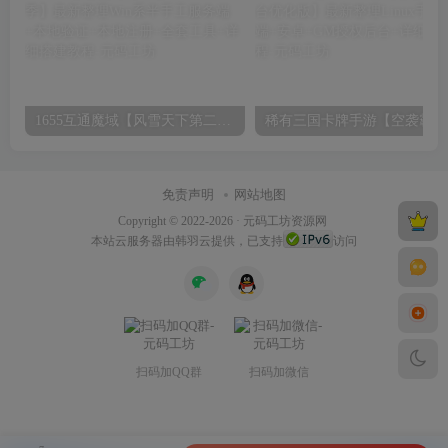
1655互通魔域【风雪天下第二季】最新整理Win系半手工服务端+本地验证+本地注册+全套工具+详细搭建教程
稀有三
免责声明
网站地图
Copyright © 2022-2026 ·
元码工坊资源网
本站
云服务器
由韩羽云提供，已支持
访问
扫码加QQ群
扫码加微信