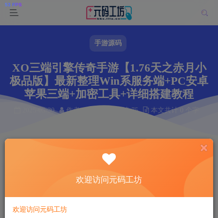
手游源码
XO三端引擎传奇手游【1.76天之赤月小
极品版】最新整理Win系服务端+PC安卓
苹果三端+加密工具+详细搭建教程
2025-05-30
作者： 韩羽
阅读 75
本文共计 0 个字
阅读本文需 0 分钟
首页
手游源码
正文
韩羽
关注
私信
欢迎访问元码工坊
1年前发布
75
7
欢迎访问元码工坊
付费资源