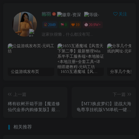
韩羽
关注
2049
0
19
20.9W+
这家伙很懒，什么都没有写...
公益游戏发布页
1655互通魔域【风雪天下第二季】最新整理Win系半手工服务端+本地验证+本地注册+全套工具+详细搭建教程
上一篇
下一篇
稀有砍树开箱手游【魔道修
【MT3换皮梦幻】逆战大海
仙代金券内购修复版】最新
龟尊享挂机版VM单机一键端
整理Ubuntu手工服务端+安卓
+Linux本地学习手工端+通用
苹果双端+CDK授权后台+详
视频教程+附赠源码+GM后
相关推荐
细搭建教程+视频教程
台+亲测