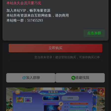
付费资源
本站永久会员只要75元
MT3换皮MH【风云超变尊享挂机版】最新整理单机一键即玩镜像端+Linux手工服务端+安卓苹果双端+GM后台+详细搭建教程+全套源码
加入本站VIP，畅享海量资源
此内容为付费资源，请付费后查看
本站所有资源来自互联网收集，请勿商用
本站唯一群：517455293
8
限时特惠
99
R币
R币
点击加群
免费
免费
黄金会员
钻石会员
立即购买
您当前未登录！建议登陆后购买，可保存购买订单
加入群聊
搭建找我