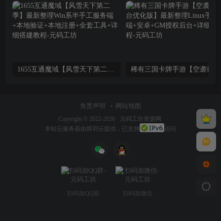
1655互通魔域【风雪天下第二季】最新整理Win系半手工服务端+本地验证+本地注册+全套工具+详细搭建教程
稀有三
免责声明
网站地图
Copyright © 2022-2026 ·
元码工坊资源网
本站
云服务器
由韩羽云提供，已支持
访问
扫码加QQ群
扫码加微信