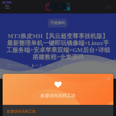
手游源码
MT3换皮MH【风云超变尊享挂机版】
最新整理单机一键即玩镜像端+Linux手
工服务端+安卓苹果双端+GM后台+详细
搭建教程+全套源码
2025-05-03
作者： 韩羽
阅读 49
本文共计 0 个字
阅读本文需 0 分钟
首页
手游源码
正文
欢迎访问元码工坊
韩羽
关注
私信
1年前发布
49
7
欢迎访问元码工坊