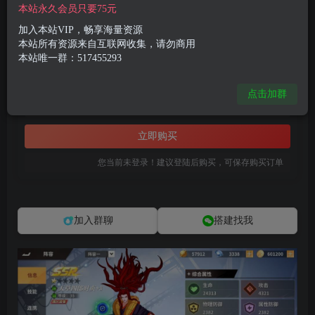
付费资源
本站永久会员只要75元
已售 1
3D卡牌回合手游【SNK全明星激斗代金券内购版】12月最新整理Linux手工服务端+前后端全套源码+CDK授权后台+安卓苹果双端+详细搭建教程
加入本站VIP，畅享海量资源
此内容为付费资源，请付费后查看
本站所有资源来自互联网收集，请勿商用
本站唯一群：517455293
8
限时特惠
99
R币
R币
点击加群
免费
免费
黄金会员
钻石会员
立即购买
您当前未登录！建议登陆后购买，可保存购买订单
加入群聊
搭建找我