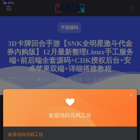
手游源码
3D卡牌回合手游【SNK全明星激斗代金
券内购版】12月最新整理Linux手工服务
端+前后端全套源码+CDK授权后台+安
卓苹果双端+详细搭建教程
2025-12-27
作者： 韩羽
阅读 119
本文共计 0 个字
阅读本文需 0 分钟
首页
手游源码
正文
欢迎访问元码工坊
韩羽
关注
私信
8个月前更新
119
5
欢迎访问元码工坊