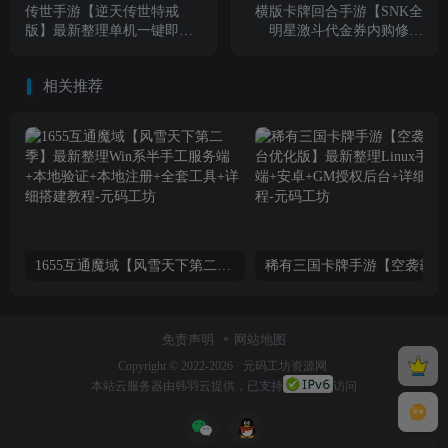
传世手游【逆天传世特戒
横版卡牌回合手游【SNK全
版】最新整理单机一键即玩
明星激斗代金券内购修复
镜像端+Linux手工服务端+安
版】最新整理单机一键即玩
卓+GM授权后台+详细搭建
镜像端+Linux手工服务端+安
相关推荐
教程
卓苹果双端+管理后台+CDK
授权后台+详细搭建教程
1655互通魔域【风雪天下第二季】最新整理Win系半手工服务端+本地验证+本地注册+全套工具+详细搭建教程
稀有三
免责声明
网站地图
Copyright © 2022-2026 ·
元码工坊资源网
本站
云服务器
由韩羽云提供，已支持
访问