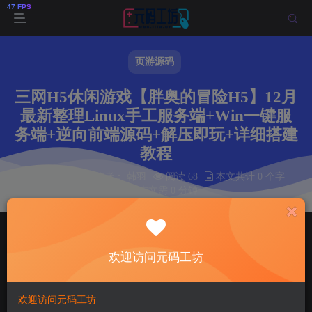
页游源码
三网H5休闲游戏【胖奥的冒险H5】12月
最新整理Linux手工服务端+Win一键服
务端+逆向前端源码+解压即玩+详细搭建
教程
2025-12-22
作者： 韩羽
阅读 68
本文共计 0 个字
阅读本文需 0 分钟
首页
页游源码
正文
欢迎访问元码工坊
韩羽
关注
私信
8个月前更新
68
8
欢迎访问元码工坊