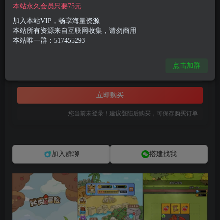
付费资源
本站永久会员只要75元
三网H5休闲游戏【胖奥的冒险H5】12月最新整理Linux手工服务端+Win一键服务端+逆向前端源码+解压即玩+详细搭建教程
加入本站VIP，畅享海量资源
此内容为付费资源，请付费后查看
本站所有资源来自互联网收集，请勿商用
本站唯一群：517455293
8
限时特惠
99
R币
R币
点击加群
免费
免费
黄金会员
钻石会员
立即购买
您当前未登录！建议登陆后购买，可保存购买订单
加入群聊
搭建找我