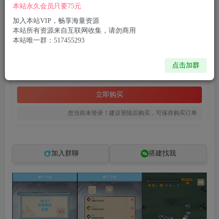
付费资源
本站永久会员只要75元
三网H5割草游戏【修了个仙H5】12月最新整理Linux手工服务端+Win一键服务端+逆向前端源码+解压即玩+详细搭建教程
加入本站VIP，畅享海量资源
此内容为付费资源，请付费后查看
本站所有资源来自互联网收集，请勿商用
本站唯一群：517455293
8
限时特惠
99
R币
R币
点击加群
免费
免费
黄金会员
钻石会员
立即购买
您当前未登录！建议登陆后购买，可保存购买订单
加入群聊
搭建找我