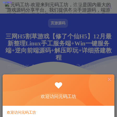
页游源码
三网H5割草游戏【修了个仙H5】12月最
新整理Linux手工服务端+Win一键服务
端+逆向前端源码+解压即玩+详细搭建教
程
2025-12-06
作者： 韩羽
阅读 74
本文共计 0 个字
阅读本文需 0 分钟
首页
页游源码
正文
欢迎访问元码工坊
韩羽
关注
私信
8个月前更新
74
10
欢迎访问元码工坊