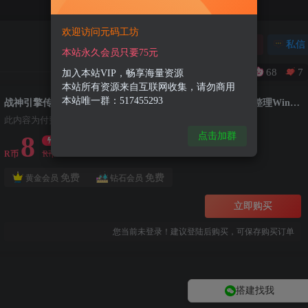
欢迎访问元码工坊
关注
私信
本站永久会员只要75元
68
7
加入本站VIP，畅享海量资源
本站所有资源来自互联网收集，请勿商用
本站唯一群：517455293
战神引擎传奇手游【新UI1.80末日沙城三职业修复版】最新整理Win一键服务端+GM授权后台+安卓苹果双端+详细搭建教程+视频教程
此内容为付费资源，请付费后查看
点击加群
8
限时特惠
99
R币
R币
免费
免费
黄金会员
钻石会员
立即购买
您当前未登录！建议登陆后购买，可保存购买订单
搭建找我