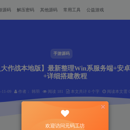
游源码
解压密码
其他源码
常用工具
公益游戏
手游源码
大作战本地版】最新整理Win系服务端+安卓
+详细搭建教程
-11-09
作者： 韩羽
阅读 181
本文共计 0 个字
阅读本文需 0
欢迎访问元码工坊