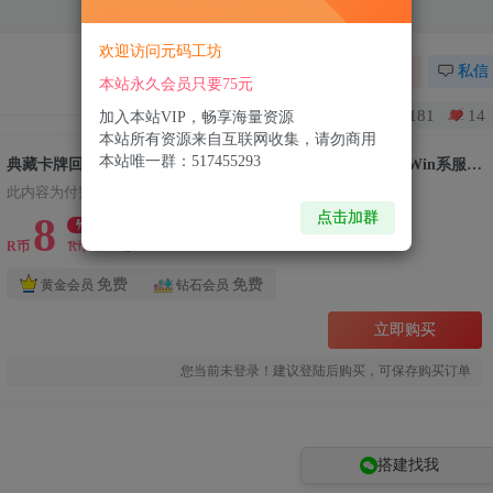
欢迎访问元码工坊
关注
私信
本站永久会员只要75元
181
14
加入本站VIP，畅享海量资源
本站所有资源来自互联网收集，请勿商用
本站唯一群：517455293
典藏卡牌回合手游【赛尔号之精灵大作战本地版】最新整理Win系服务端+安卓苹果双端+本地注册+GM授权后台+详细搭建教程
此内容为付费资源，请付费后查看
点击加群
8
限时特惠
102.8
R币
R币
免费
免费
黄金会员
钻石会员
立即购买
您当前未登录！建议登陆后购买，可保存购买订单
搭建找我