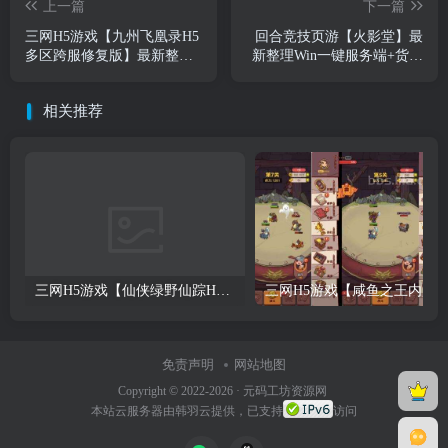
上一篇
下一篇
三网H5游戏【九州飞凰录H5
回合竞技页游【火影堂】最
多区跨服修复版】最新整理
新整理Win一键服务端+货币
单机一键即玩镜像端+Linux
修改教程+详细外网搭
手工服务端+多区跨服+GM
相关推荐
授权后台+详细搭建教程
三网H5游戏【仙侠绿野仙踪H5】2024整理单机一键即玩镜像端+Linux手工服务端+后台+教程【站长亲测】
免责声明
网站地图
Copyright © 2022-2026 ·
元码工坊资源网
本站
云服务器
由韩羽云提供，已支持
访问