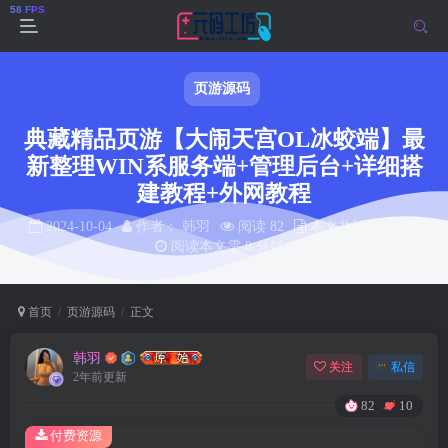
页游源码
典藏精品页游【大闹天宫OL冰蛟端】最
新整理WIN系服务端+管理后台+详细搭
建教程+外网教程
2024-10-04
作者： 韩羽
阅读 82
本文共计 0 个字
阅读本文需 0 分钟
首页
页游源码
正文
韩羽
关注
私信
2年前更新
82
10
付费资源