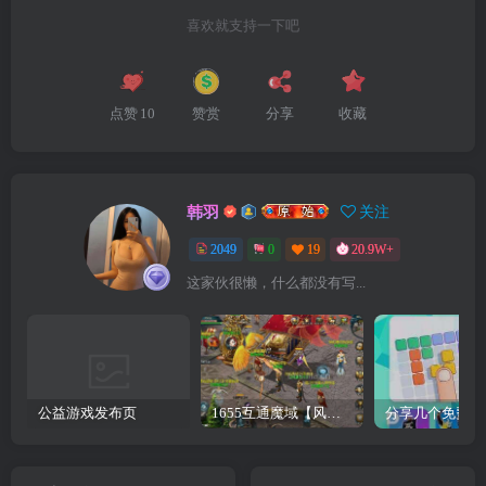
喜欢就支持一下吧
点赞
10
赞赏
分享
收藏
韩羽
关注
2049
0
19
20.9W+
这家伙很懒，什么都没有写...
公益游戏发布页
1655互通魔域【风雪天下第二季】最新整理Win系半手工服务端+本地验证+本地注册+全套工具+详细搭建教程