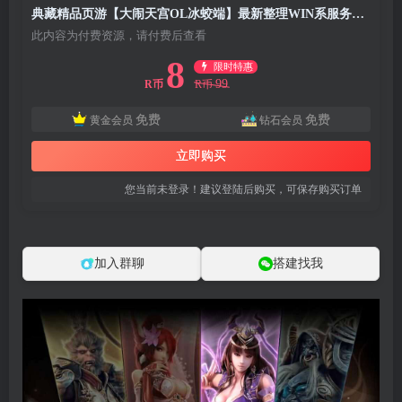
典藏精品页游【大闹天宫OL冰蛟端】最新整理WIN系服务端+管理后台+详细搭建教程+外网教程
此内容为付费资源，请付费后查看
8
限时特惠
99
R币
R币
免费
免费
黄金会员
钻石会员
立即购买
您当前未登录！建议登陆后购买，可保存购买订单
加入群聊
搭建找我