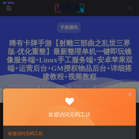
手游源码
稀有卡牌手游【射雕三部曲之乱世三界
版-优化重整】最新整理单机一键即玩镜
像服务端+Linux手工服务端+安卓苹果双
端+运营后台+GM授权物品后台+详细搭
建教程+视频教程
2024-09-13
作者： 韩羽
阅读 150
本文共计 7 个字
阅读本文需 1 分钟
首页
手游源码
正文
欢迎访问元码工坊
韩羽
关注
私信
2年前更新
欢迎访问元码工坊