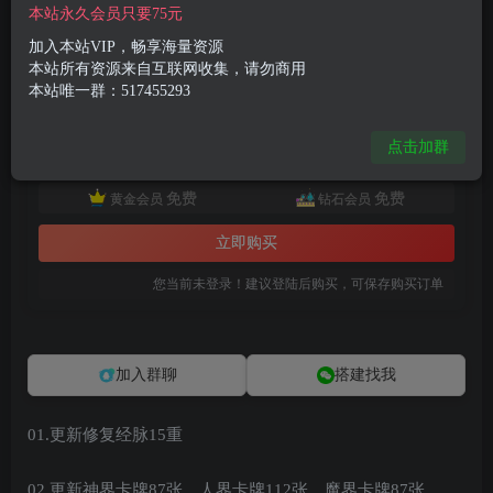
150
14
本站永久会员只要75元
付费资源
加入本站VIP，畅享海量资源
已售 2
本站所有资源来自互联网收集，请勿商用
稀有卡牌手游【射雕三部曲之乱世三界版-优化重整】最新整理单机一键即玩镜像服务端+Linux手工服务端+安卓苹果双端+运营后台+GM授权物品后台+详细搭建教程+视频教程
本站唯一群：517455293
此内容为付费资源，请付费后查看
8
限时特惠
点击加群
99
R币
R币
免费
免费
黄金会员
钻石会员
立即购买
您当前未登录！建议登陆后购买，可保存购买订单
加入群聊
搭建找我
01.更新修复经脉15重
02.更新神界卡牌87张，人界卡牌112张，魔界卡牌87张