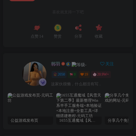
喜欢就支持一下吧
点赞
14
赞赏
分享
收藏
韩羽
关注
2050
0
19
20.9W+
这家伙很懒，什么都没有写...
公益游戏发布页
1655互通魔域【风雪天下第二季】最新整理Win系半手工服务端+本地验证+本地注册+全套工具+详细搭建教程