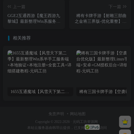
上一篇
下一篇
GGE2互通西游【魔王西游九
稀有卡牌手游【射雕三部曲
黎城】最新整理Win系服务端
之金将三界版-优化重整】最
+安卓+PC客户端+全套源码
新整理单机一键即玩镜像服
+详细搭建教程+视频教程
务端+Linux手工服务端+安卓
相关推荐
苹果双端+运营后台+GM物
品后台+详细搭建教程
1655互通魔域【风雪天下第二季】最新整理Win系半手工服务端+本地验证+本地注册+全套工具+详细搭建教程
稀有三
免责声明
网站地图
Copyright © 2022-2026 ·
元码工坊资源网
本站
云服务器
由韩羽云提供，已支持
访问