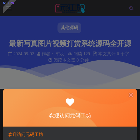
其他源码
最新写真图片视频打赏系统源码全开源
2024-09-02
作者： 韩羽
阅读 129
本文共计 0 个字
阅读本文需 0 分钟
首页
其他源码
正文
韩羽
关注
私信
欢迎访问元码工坊
2年前更新
129
14
欢迎访问元码工坊
免费资源