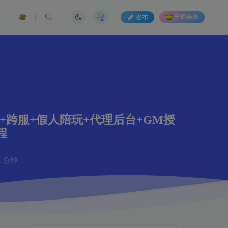
发布
开通会员
+跨服+假人陪玩+代理后台+GM授
程
 分钟