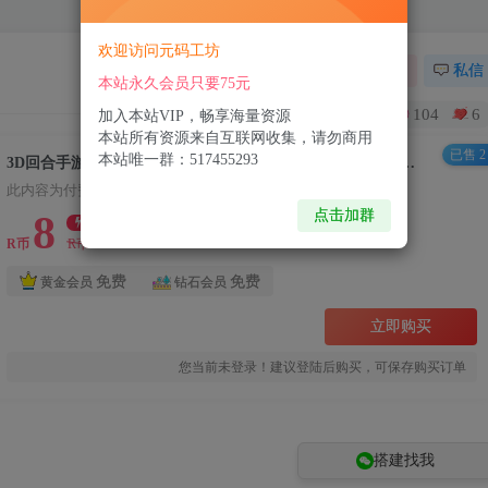
欢迎访问元码工坊
关注
私信
本站永久会员只要75元
104
6
加入本站VIP，畅享海量资源
本站所有资源来自互联网收集，请勿商用
已售 2
本站唯一群：517455293
3D回合手游【万灵山海之境神龙完整版】最新整理Linux手工服务端+全套源码+跨服+假人陪玩+代理后台+GM授权后台+安卓苹果双端+详细搭建教程+视频教程
此内容为付费资源，请付费后查看
点击加群
8
限时特惠
99
R币
R币
免费
免费
黄金会员
钻石会员
立即购买
您当前未登录！建议登陆后购买，可保存购买订单
搭建找我