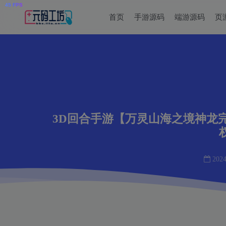
首页
手游源码
端游源码
页
3D回合手游【万灵山海之境神龙完
2024