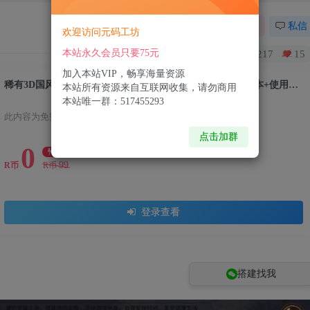
关注
私信
欢迎访问元码工坊
本站永久会员只要75元
217
15
加入本站VIP，畅享海量资源
稀有3D国风回合手游【万灵山海之境】Linux无限开新区脚本+使用教程+视频教程
本站所有资源来自互联网收集，请勿商用
本站唯一群：517455293
此内容为免费资源，请登录后查看
点击加群
0
限时特惠
99
R币
R币
登录查看
搭建找我