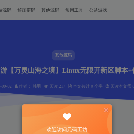
游源码
解压密码
其他源码
常用工具
公益游戏
其他源码
游【万灵山海之境】Linux无限开新区脚本
-09-02
作者： 韩羽
阅读 217
本文共计 0 个字
阅读本文需 0
欢迎访问元码工坊