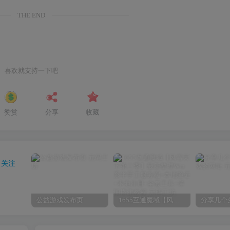
THE END
喜欢就支持一下吧
赞赏
分享
收藏
关注
公益游戏发布页
1655互通魔域【风雪天下第二季】最新整理Win系半手工服务端+本地验证+本地注册+全套工具+详细搭建教程