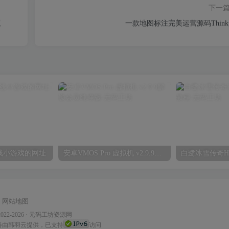
下一
版
一款地图标注完美运营源码Thinkp
线小游戏的网址
安卓VMOS Pro 虚拟机 v2.9.9解锁会员纯净版
网站地图
2022-2026 ·
元码工坊资源网
器
由韩羽云提供，已支持
访问