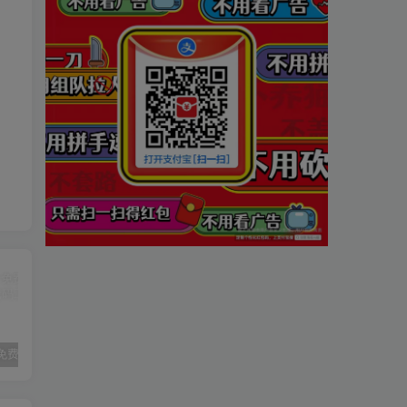
分享几个免费在线小游戏的网址
安卓VMOS Pro 虚拟机 v2.9.9解锁会员纯净版
经典武侠端游【天龙八部之怀旧武道二兽魂版】最新整理Linux手工服务端+PC客户端+GM工具+详细搭建教程