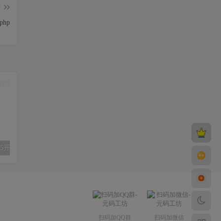
篇
hp
白鹭冰雪传奇H5开启GM和命令教程
电脑版WPS Office 2023 v12.8.2.17149 专业增强版
扫码加QQ群
扫码加微信