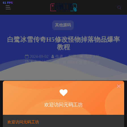
其他源码
白鹭冰雪传奇H5修改怪物掉落物品爆率
教程
2024-09-02
作者： 韩羽
阅读 149
本文共计 77 个字
阅读本文需 1 分钟
首页
其他源码
正文
韩羽
关注
私信
欢迎访问元码工坊
2年前更新
149
5
欢迎访问元码工坊