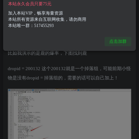
本站永久会员只要75元
加入群聊
搭建找我
加入本站VIP，畅享海量资源
本站所有资源来自互联网收集，请勿商用
首先找到服务端怪物文件
本站唯一群：517455293
/data/Debug/LogicServer/data/config/monster/Monster.config
点击加群
比如我演示的是鹿的爆率，下图找到鹿
dropid = 200132 这个200132就是一个掉落组，可能前期小怪
物是没有dropid = 掉落组的，需要的话可以自己加上！