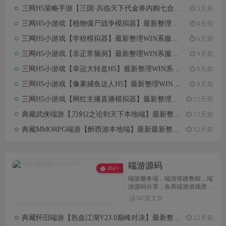
三网H5策略手游【三国·兵临天下代金券内购七合修复版】7月最新整理Linux手工服务端+管理后台+GM授权后台+详细搭建教程
3天前
三网H5小游戏【植物僵尸战争模拟器】最新整理WIN系服务端+Linux手工服务端+详细搭建教程
6天前
三网H5小游戏【学校模拟器】最新整理WIN系服务端+Linux手工服务端+详细搭建教程
6天前
三网H5小游戏【非正常脑洞】最新整理WIN系服务端+Linux手工服务端+详细搭建教程
9天前
三网H5小游戏【幸运大转盘H5】最新整理WIN系服务端+Linux手工服务端+详细搭建教程
9天前
三网H5小游戏【像素捕鱼达人H5】最新整理WIN系服务端+Linux手工服务端+详细搭建教程
9天前
三网H5小游戏【网红主播直播模拟器】最新整理WIN系服务端+Linux手工服务端+详细搭建教程
12天前
典藏武侠端游【刀剑2之论剑天下本地端】最新整理Win系服务端+PC客户端+GM工具+详细搭建教程
12天前
典藏MMORPG端游【醉西游本地端】最新最新整理Win系服务端+PC客户端+GM后台+详细搭建教程
12天前
端游源码
4W+
端游服务端，端游搭建教程，端
游源码分享，各类端游游戏搭建
教程，私服搭建教程
387篇文章
典藏怀旧端游【热血江湖V23.0巅峰对决】最新整理Win系服务端+PC客户端+百宝阁+源码+在线GM工具+详细搭建教程
12天前