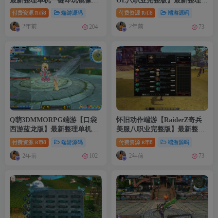
最新整理单机一键即玩镜像端
OL八职业完整版】最新整理
+WIN系半手工服务端+PC客
WIN系半手工服务端+PC客户
付费资源
8
端游源码
付费资源
8
端游源码
R币
R币
户端+GM工具+详细搭建教程
端+登录器+GM工具+详细搭建
2年前
2年前
204
73
教程+视频教程
Q萌3DMMORPG端游【口袋
怀旧动作端游【RaiderZ奇兵
西游蓝龙版】最新整理单机一
美服八职业完整版】最新整理
键即玩镜像端+Linux手工服务
WIN系半手工服务端+PC客户
付费资源
8
端游源码
付费资源
8
端游源码
R币
R币
端+GM工具+网页注册+PC客
端+详细搭建教程+元宝修改教
2年前
2年前
102
73
户端+详细搭建教程
程+视频教程