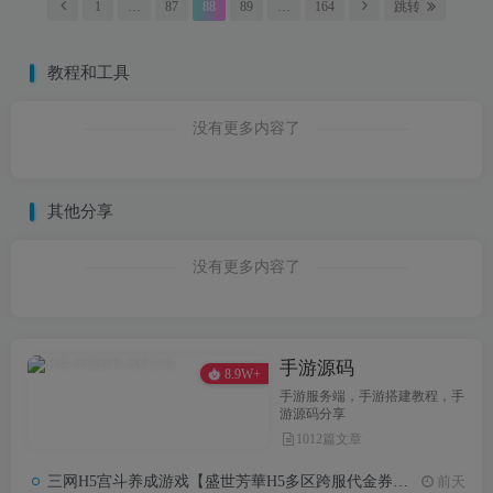
1
…
87
88
89
…
164
跳转
教程和工具
没有更多内容了
其他分享
没有更多内容了
手游源码
8.9W+
手游服务端，手游搭建教程，手
游源码分享
1012篇文章
三网H5宫斗养成游戏【盛世芳華H5多区跨服代金券内购优化版】8月最新整理Linux手工服务端+CDK授权后台+全资源安卓+详细搭建教程
前天