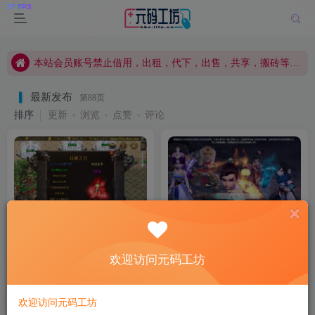
本站会员账号禁止借用，出租，代下，出售，共享，搬砖等，否则删除会员权限!
本站资源仅供本地单机测试，不得传播或用于任何商业用途，否则一切后果自行承担!
本站会员账号禁止借用，出租，代下，出售，共享，搬砖等，否则删除会员权限!
本站资源仅供本地单机测试，不得传播或用于任何商业用途，否则一切后果自行承担!
最新发布
第88页
排序
更新
浏览
点赞
评论
战神引擎传奇手游【一统微山
大话回合手游【缥缈西游之心
三职业二大陆白猪2】最新整理
法内丹八卦修复版】最新整理
欢迎访问元码工坊
WIN系复古服务端+安卓苹果
Linux手工服务端+定制后台
付费资源
8
手游源码
付费资源
8
手游源码
R币
R币
双端+GM授权物品后台+详细
+CDK授权后台+安卓苹果双端
2年前
2年前
50
78
搭建教程
+详细搭建教程+视频教程
欢迎访问元码工坊