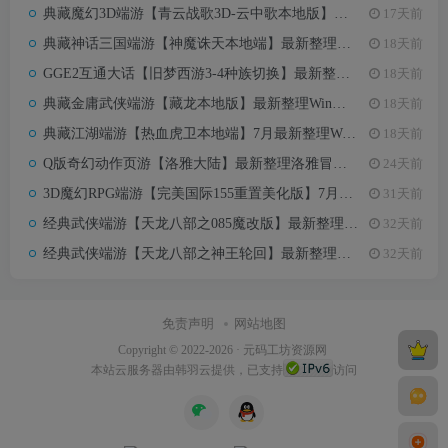
典藏魔幻3D端游【青云战歌3D-云中歌本地版】最新整理Win系服务端+PC客户端+GM工具+详细搭建教程
17天前
典藏神话三国端游【神魔诛天本地端】最新整理Win系服务端+PC客户端+货币修改教程+详细搭建教程
18天前
GGE2互通大话【旧梦西游3-4种族切换】最新整理Win系服务端+安卓PC互通客户端+内置GM工具+全套源码+详细搭建教程
18天前
典藏金庸武侠端游【藏龙本地版】最新整理Win系服务端+PC客户端+GM工具+详细搭建教程
18天前
典藏江湖端游【热血虎卫本地端】7月最新整理Win一键服务端+GM后台+PC客户端+详细搭建教程
18天前
Q版奇幻动作页游【洛雅大陆】最新整理洛雅冒险Win系一键即玩服务端+GM工具+详细搭建教程
24天前
3D魔幻RPG端游【完美国际155重置美化版】7月最新整理Linux手工服务端+网页注册+GM指令+GM工具+PC客户端+详细搭建教程
31天前
经典武侠端游【天龙八部之085魔改版】最新整理单机一键即玩镜像端+Linux手工服务端+PC客户端+GM工具+详细搭建教程
32天前
经典武侠端游【天龙八部之神王轮回】最新整理单机一键即玩镜像端+Linux手工服务端+PC客户端+GM工具+详细搭建教程
32天前
免责声明
网站地图
Copyright © 2022-2026 ·
元码工坊资源网
本站
云服务器
由韩羽云提供，已支持
访问