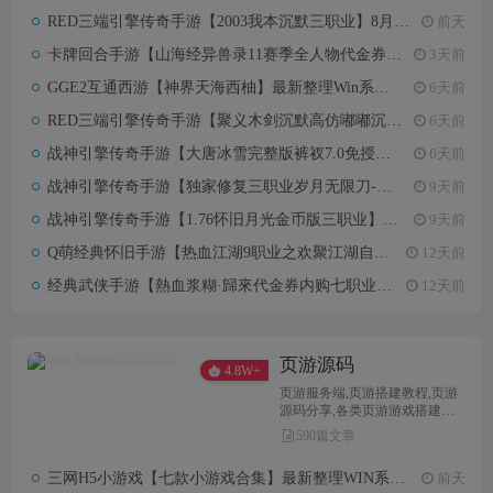
RED三端引擎传奇手游【2003我本沉默三职业】8月最新整理Win一键服务端+安卓+详细搭建教程
前天
卡牌回合手游【山海经异兽录11赛季全人物代金券内购版】最新整理WIN系服务端+授权GM后台+管理后台+热更修改工具+安卓+详细搭建教程
3天前
GGE2互通西游【神界天海西柚】最新整理Win系服务端+安卓苹果PC三端+内置GM工具+全套源码+详细搭建教程
6天前
RED三端引擎传奇手游【聚义木剑沉默高仿嘟嘟沉默】最新整理Win系服务端+安卓苹果PC三端+详细搭建教程
6天前
战神引擎传奇手游【大唐冰雪完整版裤衩7.0免授权】最新整理Win系特色服务端+GM授权后台+安卓苹果双端+详细搭建教程
6天前
战神引擎传奇手游【独家修复三职业岁月无限刀-白猪3.0】最新整理Win系特色服务端+安卓苹果双端+GM授权后台+详细搭建教程
9天前
战神引擎传奇手游【1.76怀旧月光金币版三职业】7月最新整理Win一键服务端+GM授权后台+安卓苹果双端+详细搭建教程
9天前
Q萌经典怀旧手游【热血江湖9职业之欢聚江湖自动环境版】最新整理Linux手工服务端+Win一键服务端+GM后台+安卓苹果双端+详细搭建教程
12天前
经典武侠手游【熱血浆糊·歸來代金券内购七职业精修版】7月最新整理Linux手工服务端+管理后台+CDK授权后台+安卓苹果双端+详细搭建教程
12天前
页游源码
4.8W+
页游服务端,页游搭建教程,页游
源码分享,各类页游游戏搭建教
程,私服搭建教程,GM网单
590篇文章
三网H5小游戏【七款小游戏合集】最新整理WIN系服务端+Linux手工服务端+详细搭建教程
前天