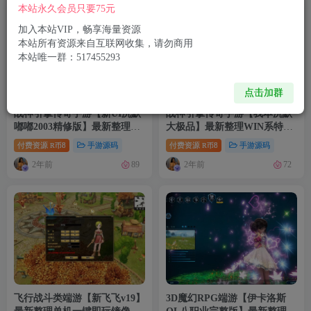
本站永久会员只要75元
加入本站VIP，畅享海量资源
本站所有资源来自互联网收集，请勿商用
本站唯一群：517455293
点击加群
战神引擎传奇手游【新UI沉默
战神引擎传奇手游【我本沉默
嘟嘟2003精修版】最新整理
大极品】最新整理WIN系特色
Win一键服务端+陪玩假人
服务端+安卓苹果双端+GM授
付费资源
8
手游源码
付费资源
8
手游源码
R币
R币
+GM授权后台+安卓苹果双端
权物品后台+详细搭建教程
2年前
2年前
89
72
+详细搭建教程+视频教程
飞行战斗类端游【新飞飞v19】
3D魔幻RPG端游【伊卡洛斯