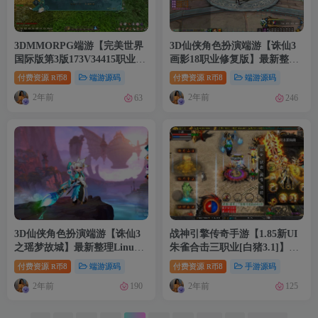
3DMMORPG端游【完美世界
3D仙侠角色扮演端游【诛仙3
国际版第3版173V34415职业】
画影18职业修复版】最新整理
最新整理Linux手工服务端
Linux手工服务端+网页注册
付费资源
8
端游源码
付费资源
8
端游源码
R币
R币
+GM工具+网页注册+管理后台
+GM工具+详细搭建教程
2年前
2年前
63
246
+PC客户端+详细搭建教程
3D仙侠角色扮演端游【诛仙3
战神引擎传奇手游【1.85新UI
之瑶梦故城】最新整理Linux
朱雀合击三职业[白猪3.1]】最
手工服务端+网页注册+GM工
新整理Win一键服务端+GM授
付费资源
8
端游源码
付费资源
8
手游源码
R币
R币
具+详细搭建教程
权后台+安卓苹果双端+详细搭
2年前
2年前
190
125
建教程